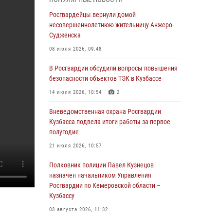
В Кузбассе стартовал чемпионат Сибирского
ордена Жукова округа Росгвардии по
Росгвардейцы вернули домой
служебно-боевой стрельбе
несовершеннолетнюю жительницу Анжеро-
Судженска
05 августа 2026, 10:53
7
08 июля 2026, 09:48
Росгвардейцы задержали в Кемерове
дебошира, устроившего конфликт в
В Росгвардии обсудили вопросы повышения
медицинском учреждении
безопасности объектов ТЭК в Кузбассе
05 августа 2026, 09:30
14 июля 2026, 10:54
2
Росгвардейцы задержали участника драки,
Вневедомственная охрана Росгвардии
причинившего побои оппоненту
Кузбасса подвела итоги работы за первое
полугодие
05 августа 2026, 08:50
21 июля 2026, 10:57
Росгвардейцы пресекли нарушение
общественного порядка на городском пляже
Полковник полиции Павел Кузнецов
назначен начальником Управления
05 августа 2026, 08:10
Росгвардии по Кемеровской области –
Кузбассу
Росгвардейцы в Юрге пресекли попытку
проникновения на территорию частного
03 августа 2026, 11:32
домовладения