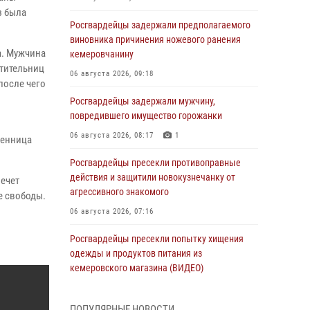
з была
Росгвардейцы задержали предполагаемого
виновника причинения ножевого ранения
а. Мужчина
кемеровчанину
етительниц
06 августа 2026, 09:18
после чего
Росгвардейцы задержали мужчину,
повредившего имущество горожанки
06 августа 2026, 08:17
1
ленница
Росгвардейцы пресекли противоправные
действия и защитили новокузнечанку от
лечет
агрессивного знакомого
ие свободы.
06 августа 2026, 07:16
Росгвардейцы пресекли попытку хищения
одежды и продуктов питания из
кемеровского магазина (ВИДЕО)
06 августа 2026, 06:08
1
1
ПОПУЛЯРНЫЕ НОВОСТИ