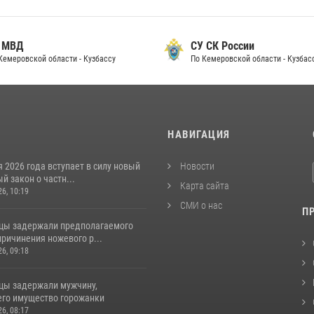
МВД
СУ СК России
еровской области - Кузбассу
По Кемеровской области - Кузбассу
И
НАВИГАЦИЯ
я 2026 года вступает в силу новый
Новости
 закон о частн...
Карта сайта
26, 10:19
СМИ о нас
П
цы задержали предполагаемого
ричинения ножевого р...
26, 09:18
цы задержали мужчину,
го имущество горожанки
26, 08:17