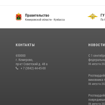
Правительство
ГУ 
Кемеровской области - Кузбасса
По Кем
КОНТАКТЫ
НОВОСТ
650000
С 1 сентябр
г. Кемерово,
федеральный
пр-кт Советский д. 48 а
06 августа 20
+ 7 (3842) 44-45-00
Росгвардей
виновника п
06 августа 20
Росгвардей
повредивше
06 августа 20