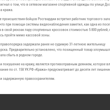
сигнал о том, что в сетевом магазине спортивной одежды по улице До
а кража.
 происшествия бойцов Росгвардии встретил работник торгового зал
 что при помощи системы видеонаблюдения заметил, как одна из пос
 в свой рюкзак пару спортивных кроссовок стоимостью 5 800 рублей, 
сь пройти мимо кассовой зоны.
равопорядка задержали ранее не судимую 31-летнюю жительницу
рска. Предварительно установлено, что похищенный товар злоумыш
ала сбыть в родном городе.
и покушение на кражу, является противоправным деянием, которое в
ание по ст. 158 УК РФ «Кража» предусматривает до десяти лет лишен
и задержанную правоохранителям.