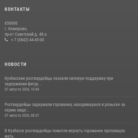
20 июля 2026, 08:52
1
КОНТАКТЫ
Росгвардейцы задержали новокузнечанку при попытке вынести из
650000
гипермаркета товары на 13 тысяч рублей (ВИДЕО)
г. Кемерово,
пр-кт Советский д. 48 а
16 июля 2026, 06:43
1
1
+ 7 (3842) 44-45-00
НОВОСТИ
Кузбасские росгвардейцы оказали силовую поддержку при
задержании фигур...
07 августа 2026, 10:40
Росгвардейцы задержали горожанку, находившуюся в розыске за
серию хище...
07 августа 2026, 08:37
В Кузбассе росгвардейцы помогли вернуть горожанке пропавшую
мать