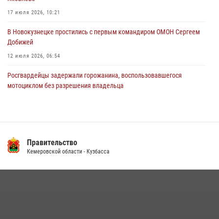
новокузнечанку от агрессивного знакомого
17 июля 2026, 10:21
06 августа 2026, 07:16
В Новокузнецке простились с первым командиром ОМОН Сергеем
Добижей
12 июля 2026, 06:54
Росгвардейцы задержали горожанина, воспользовавшегося
мотоциклом без разрешения владельца
14 июля 2026, 08:52
1
С 1 сентября 2026 года вступает в силу новый федеральный закон о
частной охранной деятельности
Правительство
06 августа 2026, 10:19
Кемеровской области - Кузбасса
Кузбасский спецназ принял участие в сборе снайперов Сибирского
округа Росгвардии
24 июля 2026, 10:35
3
Росгвардейцы задержали мужчину, вырвавшего у горожанки пакет
с покупками