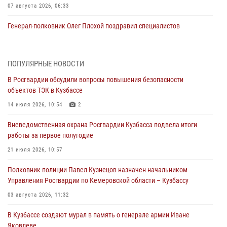
07 августа 2026, 06:33
Генерал-полковник Олег Плохой поздравил специалистов
организационно-штатных подразделений Росгвардии с
профессиональным праздником
07 августа 2026, 05:32
ПОПУЛЯРНЫЕ НОВОСТИ
В Росгвардии обсудили вопросы повышения безопасности
С 1 сентября 2026 года вступает в силу новый федеральный закон о
объектов ТЭК в Кузбассе
частной охранной деятельности
14 июля 2026, 10:54
2
06 августа 2026, 10:19
Вневедомственная охрана Росгвардии Кузбасса подвела итоги
Росгвардейцы задержали предполагаемого виновника причинения
работы за первое полугодие
ножевого ранения кемеровчанину
21 июля 2026, 10:57
06 августа 2026, 09:18
Полковник полиции Павел Кузнецов назначен начальником
Росгвардейцы задержали мужчину, повредившего имущество
Управления Росгвардии по Кемеровской области – Кузбассу
горожанки
03 августа 2026, 11:32
06 августа 2026, 08:17
1
В Кузбассе создают мурал в память о генерале армии Иване
Росгвардейцы пресекли противоправные действия и защитили
Яковлеве