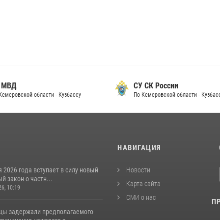
 МВД
СУ СК России
Кемеровской области - Кузбассу
По Кемеровской области - Кузбас
И
НАВИГАЦИЯ
я 2026 года вступает в силу новый
Новости
 закон о частн...
Карта сайта
26, 10:19
СМИ о нас
П
цы задержали предполагаемого