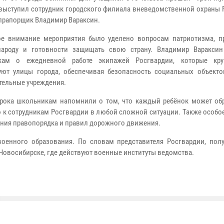
выступил сотрудник городского филиала вневедомственной охраны 
прапорщик Владимир Вараксин.
е внимание мероприятия было уделено вопросам патриотизма, п
народу и готовности защищать свою страну. Владимир Вараксин
кам о ежедневной работе экипажей Росгвардии, которые круг
уют улицы города, обеспечивая безопасность социальных объекто
тельные учреждения.
рока школьникам напомнили о том, что каждый ребёнок может обр
к сотрудникам Росгвардии в любой сложной ситуации. Также особо
ния правопорядка и правил дорожного движения.
енного образования. По словам представителя Росгвардии, полу
 Новосибирске, где действуют военные институты ведомства.