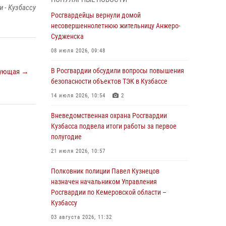
В Кузбассе стартовал чемпионат Сибирского
 - Кузбассу
ордена Жукова округа Росгвардии по
Росгвардейцы вернули домой
служебно-боевой стрельбе
несовершеннолетнюю жительницу Анжеро-
Судженска
05 августа 2026, 10:53
7
08 июля 2026, 09:48
Росгвардейцы задержали в Кемерове
дебошира, устроившего конфликт в
В Росгвардии обсудили вопросы повышения
ующая →
медицинском учреждении
безопасности объектов ТЭК в Кузбассе
05 августа 2026, 09:30
14 июля 2026, 10:54
2
Росгвардейцы задержали участника драки,
Вневедомственная охрана Росгвардии
причинившего побои оппоненту
Кузбасса подвела итоги работы за первое
полугодие
05 августа 2026, 08:50
21 июля 2026, 10:57
Росгвардейцы пресекли нарушение
общественного порядка на городском пляже
Полковник полиции Павел Кузнецов
назначен начальником Управления
05 августа 2026, 08:10
Росгвардии по Кемеровской области –
Кузбассу
Росгвардейцы в Юрге пресекли попытку
проникновения на территорию частного
03 августа 2026, 11:32
домовладения