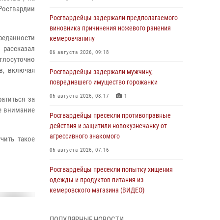
Росгвардии
Росгвардейцы задержали предполагаемого
виновника причинения ножевого ранения
реданности
кемеровчанину
 рассказал
06 августа 2026, 09:18
лосуточно
в, включая
Росгвардейцы задержали мужчину,
повредившего имущество горожанки
06 августа 2026, 08:17
1
атиться за
е внимание
Росгвардейцы пресекли противоправные
действия и защитили новокузнечанку от
агрессивного знакомого
чить такое
06 августа 2026, 07:16
Росгвардейцы пресекли попытку хищения
одежды и продуктов питания из
кемеровского магазина (ВИДЕО)
06 августа 2026, 06:08
1
1
ПОПУЛЯРНЫЕ НОВОСТИ