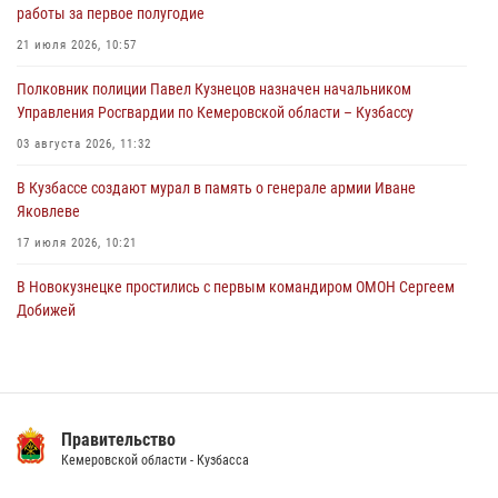
04 августа 2026, 07:41
работы за первое полугодие
Кемеровские росгвардейцы пресекли попытку хищения товара
21 июля 2026, 10:57
путем подмены ценника (ВИДЕО)
Полковник полиции Павел Кузнецов назначен начальником
04 августа 2026, 06:32
1
Управления Росгвардии по Кемеровской области – Кузбассу
03 августа 2026, 11:32
В Кузбассе создают мурал в память о генерале армии Иване
Яковлеве
17 июля 2026, 10:21
В Новокузнецке простились с первым командиром ОМОН Сергеем
Добижей
12 июля 2026, 06:54
Росгвардейцы задержали горожанина, воспользовавшегося
мотоциклом без разрешения владельца
Правительство
14 июля 2026, 08:52
1
Кемеровской области - Кузбасса
Кузбасский спецназ принял участие в сборе снайперов Сибирского