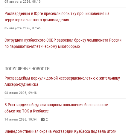
05 августа 2026, 08:10
Росгвардейцы в Юрге пресекли попытку проникновения на
территорию частного домовладения
05 августа 2026, 07:45
Сотрудник кузбасского СОБР завоевал бронзу чемпионата России
по парашютно-атлетическому многоборью
04 августа 2026, 10:48
2
Кузбассовцы высоко оценили качество предоставления
ПОПУЛЯРНЫЕ НОВОСТИ
государственных услуг подразделениями ЛРР Росгвардии
Росгвардейцы вернули домой несовершеннолетнюю жительницу
04 августа 2026, 09:42
Анжеро-Судженска
Росгвардейцы помогли разыскать троих юных путешественников из
08 июля 2026, 09:48
Новокузнецка
В Росгвардии обсудили вопросы повышения безопасности
04 августа 2026, 08:42
объектов ТЭК в Кузбассе
Росгвардейцы задержали нарушителя общественного порядка в
14 июля 2026, 10:54
2
охраняемой кемеровской гостинице
Вневедомственная охрана Росгвардии Кузбасса подвела итоги