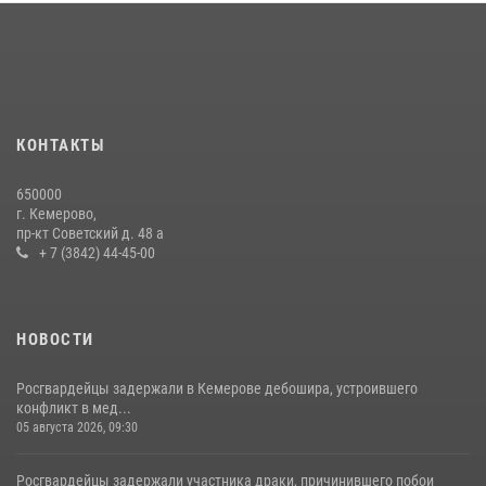
округа Росгвардии
24 июля 2026, 10:35
3
Росгвардейцы задержали мужчину, вырвавшего у горожанки пакет
с покупками
20 июля 2026, 08:52
1
КОНТАКТЫ
Росгвардейцы задержали новокузнечанку при попытке вынести из
650000
гипермаркета товары на 13 тысяч рублей (ВИДЕО)
г. Кемерово,
пр-кт Советский д. 48 а
16 июля 2026, 06:43
1
1
+ 7 (3842) 44-45-00
НОВОСТИ
Росгвардейцы задержали в Кемерове дебошира, устроившего
конфликт в мед...
05 августа 2026, 09:30
Росгвардейцы задержали участника драки, причинившего побои