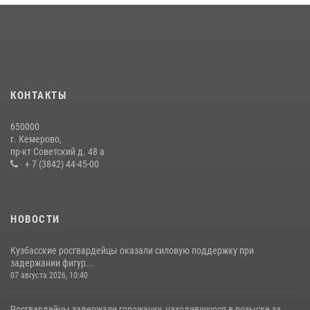
округа Росгвардии
24 июля 2026, 10:35
3
Росгвардейцы задержали мужчину, вырвавшего у горожанки пакет
с покупками
20 июля 2026, 08:52
1
КОНТАКТЫ
Росгвардейцы задержали новокузнечанку при попытке вынести из
650000
гипермаркета товары на 13 тысяч рублей (ВИДЕО)
г. Кемерово,
пр-кт Советский д. 48 а
16 июля 2026, 06:43
1
1
+ 7 (3842) 44-45-00
НОВОСТИ
Кузбасские росгвардейцы оказали силовую поддержку при
задержании фигур...
07 августа 2026, 10:40
Росгвардейцы задержали горожанку, находившуюся в розыске за