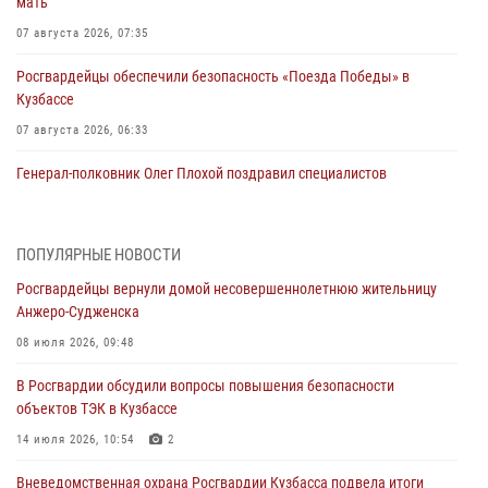
мать
07 августа 2026, 07:35
Росгвардейцы обеспечили безопасность «Поезда Победы» в
Кузбассе
07 августа 2026, 06:33
Генерал-полковник Олег Плохой поздравил специалистов
организационно-штатных подразделений Росгвардии с
профессиональным праздником
07 августа 2026, 05:32
ПОПУЛЯРНЫЕ НОВОСТИ
Росгвардейцы вернули домой несовершеннолетнюю жительницу
С 1 сентября 2026 года вступает в силу новый федеральный закон о
Анжеро-Судженска
частной охранной деятельности
08 июля 2026, 09:48
06 августа 2026, 10:19
В Росгвардии обсудили вопросы повышения безопасности
Росгвардейцы задержали предполагаемого виновника причинения
объектов ТЭК в Кузбассе
ножевого ранения кемеровчанину
14 июля 2026, 10:54
2
06 августа 2026, 09:18
Вневедомственная охрана Росгвардии Кузбасса подвела итоги
Росгвардейцы задержали мужчину, повредившего имущество