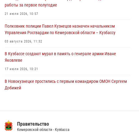
работы за первое полугодие
горожанки
21 июля 2026, 10:57
06 августа 2026, 08:17
1
Полковник полиции Павел Кузнецов назначен начальником
Росгвардейцы пресекли противоправные действия и защитили
Управления Росгвардии по Кемеровской области – Кузбассу
новокузнечанку от агрессивного знакомого
03 августа 2026, 11:32
06 августа 2026, 07:16
В Кузбассе создают мурал в память о генерале армии Иване
Яковлеве
17 июля 2026, 10:21
В Новокузнецке простились с первым командиром ОМОН Сергеем
Добижей
12 июля 2026, 06:54
Росгвардейцы задержали горожанина, воспользовавшегося
мотоциклом без разрешения владельца
Правительство
14 июля 2026, 08:52
1
Кемеровской области - Кузбасса
Кузбасский спецназ принял участие в сборе снайперов Сибирского