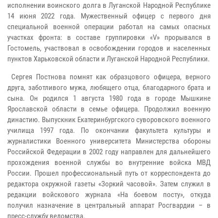
исполнении воинского долга в Луганской Народной Республике
14 июня 2022 года. Мужественный офицер с первого дня
специальной военной операции работал на самых опасных
участках фронта: в составе группировки «V» прорывался в
Гостомель, участвовал в освобождении городов и населенных
пунктов Харьковской области и Луганской Народной Республики.
Сергея Постнова помнят как образцового офицера, верного
друга, заботливого мужа, любящего отца, благодарного брата и
сына. Он родился 1 августа 1980 года в городе Мышкине
Ярославской области в семье офицера. Продолжил военную
династию. Выпускник Екатеринбургского суворовского военного
училища 1997 года. По окончании факультета культуры и
журналистики Военного университета Министерства обороны
Российской Федерации в 2002 году направлен для дальнейшего
прохождения военной службы во внутренние войска МВД
России. Прошел профессиональный путь от корреспондента до
редактора окружной газеты «Зоркий часовой». Затем служил в
редакции войскового журнала «На боевом посту», откуда
получил назначение в центральный аппарат Росгвардии – в
пресс-службу ведомства.