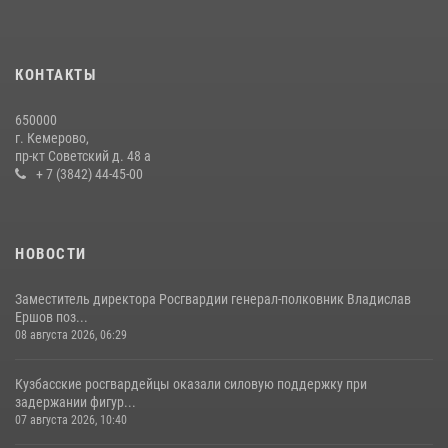
Сотрудники ОМОН «Оберег» провели встречу с воспитанниками
детского дома в рамках всероссийской акции
20 июля 2026, 10:54
2
КОНТАКТЫ
Росгвардейцы задержали мужчину, вырвавшего у горожанки пакет
650000
с покупками
г. Кемерово,
пр-кт Советский д. 48 а
20 июля 2026, 08:52
1
+ 7 (3842) 44-45-00
НОВОСТИ
Заместитель директора Росгвардии генерал-полковник Владислав
Ершов поз...
08 августа 2026, 06:29
Кузбасские росгвардейцы оказали силовую поддержку при
задержании фигур...
07 августа 2026, 10:40