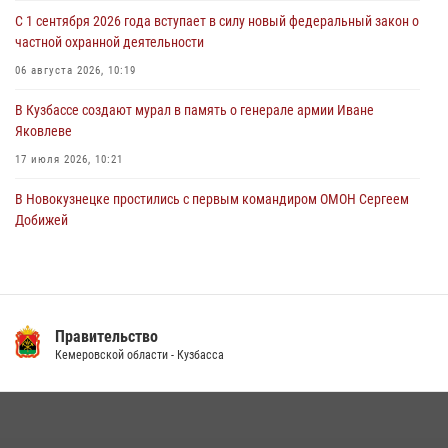
06 августа 2026, 09:18
С 1 сентября 2026 года вступает в силу новый федеральный закон о
частной охранной деятельности
Росгвардейцы задержали мужчину, повредившего имущество
горожанки
06 августа 2026, 10:19
06 августа 2026, 08:17
1
В Кузбассе создают мурал в память о генерале армии Иване
Яковлеве
17 июля 2026, 10:21
В Новокузнецке простились с первым командиром ОМОН Сергеем
Добижей
12 июля 2026, 06:54
Росгвардейцы задержали горожанина, воспользовавшегося
мотоциклом без разрешения владельца
Правительство
14 июля 2026, 08:52
1
Кемеровской области - Кузбасса
Кузбасский спецназ принял участие в сборе снайперов Сибирского
округа Росгвардии
24 июля 2026, 10:35
3