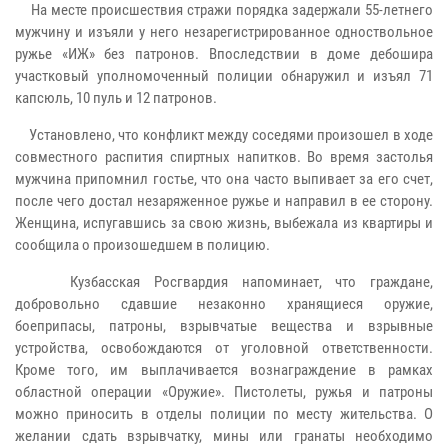
На месте происшествия стражи порядка задержали 55-летнего
мужчину и изъяли у него незарегистрированное одноствольное
ружье «ИЖ» без патронов. Впоследствии в доме дебошира
участковый уполномоченный полиции обнаружил и изъял 71
капсюль, 10 пуль и 12 патронов.
Установлено, что конфликт между соседями произошел в ходе
совместного распития спиртных напитков. Во время застолья
мужчина припомнил гостье, что она часто выпивает за его счет,
после чего достал незаряженное ружье и направил в ее сторону.
Женщина, испугавшись за свою жизнь, выбежала из квартиры и
сообщила о произошедшем в полицию.
Кузбасская Росгвардия напоминает, что граждане,
добровольно сдавшие незаконно хранящиеся оружие,
боеприпасы, патроны, взрывчатые вещества и взрывные
устройства, освобождаются от уголовной ответственности.
Кроме того, им выплачивается вознаграждение в рамках
областной операции «Оружие». Пистолеты, ружья и патроны
можно приносить в отделы полиции по месту жительства. О
желании сдать взрывчатку, мины или гранаты необходимо