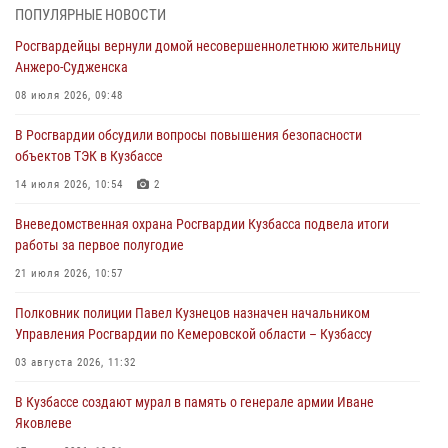
Кузбассовцы высоко оценили качество предоставления
ПОПУЛЯРНЫЕ НОВОСТИ
государственных услуг подразделениями ЛРР Росгвардии
Росгвардейцы вернули домой несовершеннолетнюю жительницу
04 августа 2026, 09:42
Анжеро-Судженска
Росгвардейцы помогли разыскать троих юных путешественников из
08 июля 2026, 09:48
Новокузнецка
В Росгвардии обсудили вопросы повышения безопасности
04 августа 2026, 08:42
объектов ТЭК в Кузбассе
Росгвардейцы задержали нарушителя общественного порядка в
14 июля 2026, 10:54
2
охраняемой кемеровской гостинице
Вневедомственная охрана Росгвардии Кузбасса подвела итоги
04 августа 2026, 07:41
работы за первое полугодие
Кемеровские росгвардейцы пресекли попытку хищения товара
21 июля 2026, 10:57
путем подмены ценника (ВИДЕО)
Полковник полиции Павел Кузнецов назначен начальником
04 августа 2026, 06:32
1
Управления Росгвардии по Кемеровской области – Кузбассу
03 августа 2026, 11:32
В Кузбассе создают мурал в память о генерале армии Иване
Яковлеве