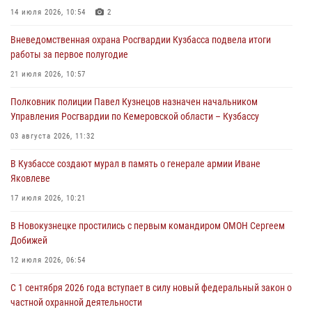
14 июля 2026, 10:54
2
06 августа 2026, 10:19
Вневедомственная охрана Росгвардии Кузбасса подвела итоги
Росгвардейцы задержали предполагаемого виновника причинения
работы за первое полугодие
ножевого ранения кемеровчанину
21 июля 2026, 10:57
06 августа 2026, 09:18
Полковник полиции Павел Кузнецов назначен начальником
Росгвардейцы задержали мужчину, повредившего имущество
Управления Росгвардии по Кемеровской области – Кузбассу
горожанки
03 августа 2026, 11:32
06 августа 2026, 08:17
1
В Кузбассе создают мурал в память о генерале армии Иване
Росгвардейцы пресекли противоправные действия и защитили
Яковлеве
новокузнечанку от агрессивного знакомого
17 июля 2026, 10:21
06 августа 2026, 07:16
В Новокузнецке простились с первым командиром ОМОН Сергеем
Добижей
12 июля 2026, 06:54
С 1 сентября 2026 года вступает в силу новый федеральный закон о
частной охранной деятельности