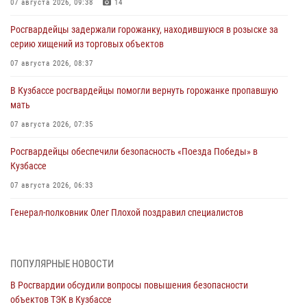
07 августа 2026, 09:38
14
Росгвардейцы задержали горожанку, находившуюся в розыске за
серию хищений из торговых объектов
07 августа 2026, 08:37
В Кузбассе росгвардейцы помогли вернуть горожанке пропавшую
мать
07 августа 2026, 07:35
Росгвардейцы обеспечили безопасность «Поезда Победы» в
Кузбассе
07 августа 2026, 06:33
Генерал-полковник Олег Плохой поздравил специалистов
организационно-штатных подразделений Росгвардии с
профессиональным праздником
07 августа 2026, 05:32
ПОПУЛЯРНЫЕ НОВОСТИ
В Росгвардии обсудили вопросы повышения безопасности
С 1 сентября 2026 года вступает в силу новый федеральный закон о
объектов ТЭК в Кузбассе
частной охранной деятельности