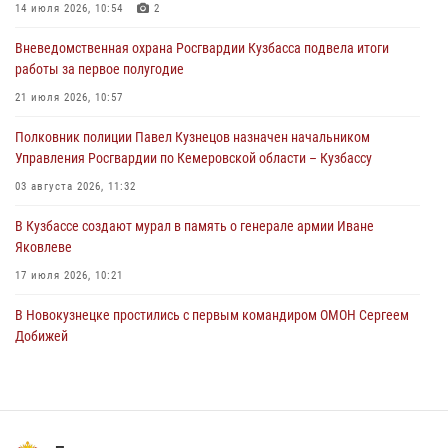
Росгвардейцы пресекли нарушение общественного порядка на
14 июля 2026, 10:54
2
городском пляже
Вневедомственная охрана Росгвардии Кузбасса подвела итоги
05 августа 2026, 08:10
работы за первое полугодие
Росгвардейцы в Юрге пресекли попытку проникновения на
21 июля 2026, 10:57
территорию частного домовладения
Полковник полиции Павел Кузнецов назначен начальником
05 августа 2026, 07:45
Управления Росгвардии по Кемеровской области – Кузбассу
03 августа 2026, 11:32
В Кузбассе создают мурал в память о генерале армии Иване
Яковлеве
17 июля 2026, 10:21
В Новокузнецке простились с первым командиром ОМОН Сергеем
Добижей
12 июля 2026, 06:54
Росгвардейцы задержали горожанина, воспользовавшегося
мотоциклом без разрешения владельца