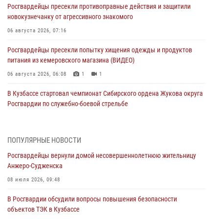
Росгвардейцы пресекли противоправные действия и защитили
новокузнечанку от агрессивного знакомого
06 августа 2026, 07:16
Росгвардейцы пресекли попытку хищения одежды и продуктов
питания из кемеровского магазина (ВИДЕО)
06 августа 2026, 06:08
1
1
В Кузбассе стартовал чемпионат Сибирского ордена Жукова округа
Росгвардии по служебно-боевой стрельбе
05 августа 2026, 10:53
7
Росгвардейцы задержали в Кемерове дебошира, устроившего
ПОПУЛЯРНЫЕ НОВОСТИ
конфликт в медицинском учреждении
Росгвардейцы вернули домой несовершеннолетнюю жительницу
05 августа 2026, 09:30
Анжеро-Судженска
Росгвардейцы задержали участника драки, причинившего побои
08 июля 2026, 09:48
оппоненту
В Росгвардии обсудили вопросы повышения безопасности
05 августа 2026, 08:50
объектов ТЭК в Кузбассе