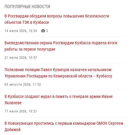
07 августа 2026, 05:32
ПОПУЛЯРНЫЕ НОВОСТИ
В Росгвардии обсудили вопросы повышения безопасности
С 1 сентября 2026 года вступает в силу новый федеральный закон о
объектов ТЭК в Кузбассе
частной охранной деятельности
14 июля 2026, 10:54
2
06 августа 2026, 10:19
Вневедомственная охрана Росгвардии Кузбасса подвела итоги
Росгвардейцы задержали предполагаемого виновника причинения
работы за первое полугодие
ножевого ранения кемеровчанину
21 июля 2026, 10:57
06 августа 2026, 09:18
Полковник полиции Павел Кузнецов назначен начальником
Росгвардейцы задержали мужчину, повредившего имущество
Управления Росгвардии по Кемеровской области – Кузбассу
горожанки
03 августа 2026, 11:32
06 августа 2026, 08:17
1
В Кузбассе создают мурал в память о генерале армии Иване
Росгвардейцы пресекли противоправные действия и защитили
Яковлеве
новокузнечанку от агрессивного знакомого
17 июля 2026, 10:21
06 августа 2026, 07:16
В Новокузнецке простились с первым командиром ОМОН Сергеем
Добижей