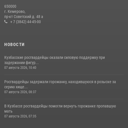
Росгвардейцы задержали новокузнечанку при попытке вынести из
650000
гипермаркета товары на 13 тысяч рублей (ВИДЕО)
г. Кемерово,
пр-кт Советский д. 48 а
16 июля 2026, 06:43
1
1
+ 7 (3842) 44-45-00
НОВОСТИ
Кузбасские росгвардейцы оказали силовую поддержку при
задержании фигур...
07 августа 2026, 10:40
Росгвардейцы задержали горожанку, находившуюся в розыске за
серию хище...
07 августа 2026, 08:37
В Кузбассе росгвардейцы помогли вернуть горожанке пропавшую
мать
07 августа 2026, 07:35