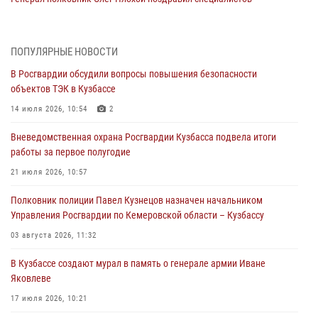
организационно-штатных подразделений Росгвардии с
профессиональным праздником
07 августа 2026, 05:32
ПОПУЛЯРНЫЕ НОВОСТИ
В Росгвардии обсудили вопросы повышения безопасности
С 1 сентября 2026 года вступает в силу новый федеральный закон о
объектов ТЭК в Кузбассе
частной охранной деятельности
14 июля 2026, 10:54
2
06 августа 2026, 10:19
Вневедомственная охрана Росгвардии Кузбасса подвела итоги
Росгвардейцы задержали предполагаемого виновника причинения
работы за первое полугодие
ножевого ранения кемеровчанину
21 июля 2026, 10:57
06 августа 2026, 09:18
Полковник полиции Павел Кузнецов назначен начальником
Росгвардейцы задержали мужчину, повредившего имущество
Управления Росгвардии по Кемеровской области – Кузбассу
горожанки
03 августа 2026, 11:32
06 августа 2026, 08:17
1
В Кузбассе создают мурал в память о генерале армии Иване
Росгвардейцы пресекли противоправные действия и защитили
Яковлеве
новокузнечанку от агрессивного знакомого
17 июля 2026, 10:21
06 августа 2026, 07:16