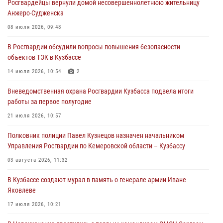
Росгвардейцы вернули домой несовершеннолетнюю жительницу
С 1 сентября 2026 года вступает в силу новый федеральный закон о
Анжеро-Судженска
частной охранной деятельности
08 июля 2026, 09:48
06 августа 2026, 10:19
В Росгвардии обсудили вопросы повышения безопасности
Росгвардейцы задержали предполагаемого виновника причинения
объектов ТЭК в Кузбассе
ножевого ранения кемеровчанину
14 июля 2026, 10:54
2
06 августа 2026, 09:18
Вневедомственная охрана Росгвардии Кузбасса подвела итоги
Росгвардейцы задержали мужчину, повредившего имущество
работы за первое полугодие
горожанки
21 июля 2026, 10:57
06 августа 2026, 08:17
1
Полковник полиции Павел Кузнецов назначен начальником
Росгвардейцы пресекли противоправные действия и защитили
Управления Росгвардии по Кемеровской области – Кузбассу
новокузнечанку от агрессивного знакомого
03 августа 2026, 11:32
06 августа 2026, 07:16
В Кузбассе создают мурал в память о генерале армии Иване
Яковлеве
17 июля 2026, 10:21