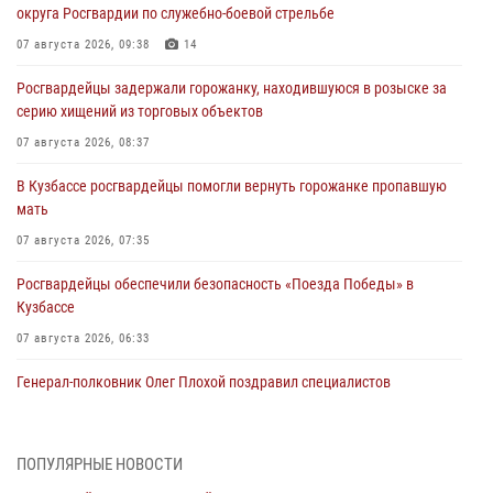
округа Росгвардии по служебно-боевой стрельбе
07 августа 2026, 09:38
14
Росгвардейцы задержали горожанку, находившуюся в розыске за
серию хищений из торговых объектов
07 августа 2026, 08:37
В Кузбассе росгвардейцы помогли вернуть горожанке пропавшую
мать
07 августа 2026, 07:35
Росгвардейцы обеспечили безопасность «Поезда Победы» в
Кузбассе
07 августа 2026, 06:33
Генерал-полковник Олег Плохой поздравил специалистов
организационно-штатных подразделений Росгвардии с
профессиональным праздником
07 августа 2026, 05:32
ПОПУЛЯРНЫЕ НОВОСТИ