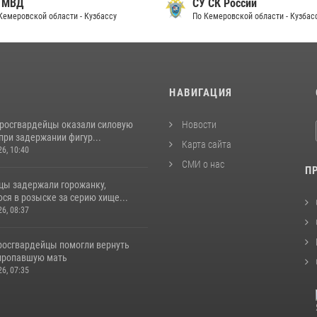
 МВД
СУ СК России
Кемеровской области - Кузбассу
По Кемеровской области - Кузбас
И
НАВИГАЦИЯ
 росгвардейцы оказали силовую
Новости
при задержании фигур...
Карта сайта
26, 10:40
СМИ о нас
П
цы задержали горожанку,
ся в розыске за серию хище...
26, 08:37
 росгвардейцы помогли вернуть
пропавшую мать
26, 07:35