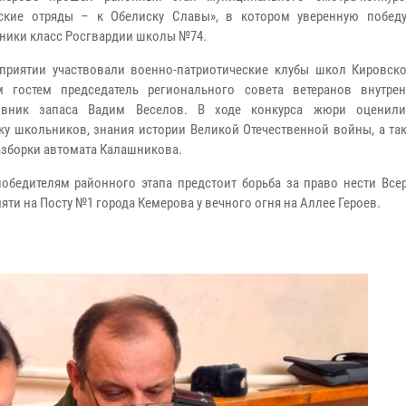
ские отряды – к Обелиску Славы», в котором уверенную побед
ники класс Росгвардии школы №74.
иятии участвовали военно-патриотические клубы школ Кировско
м гостем председатель регионального совета ветеранов внутре
овник запаса Вадим Веселов. В ходе конкурса жюри оценили
ку школьников, знания истории Великой Отечественной войны, а та
азборки автомата Калашникова.
обедителям районного этапа предстоит борьба за право нести Все
яти на Посту №1 города Кемерова у вечного огня на Аллее Героев.