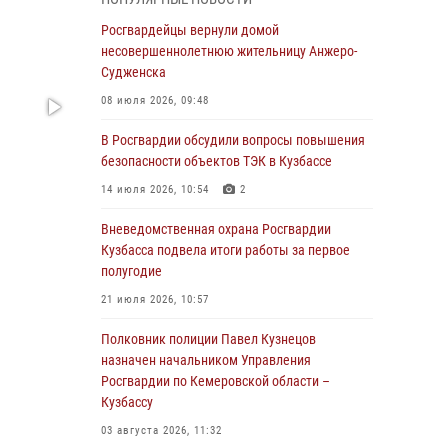
Генерал-полковник Олег Плохой поздравил
специалистов организационно-штатных
Росгвардейцы вернули домой
подразделений Росгвардии с
несовершеннолетнюю жительницу Анжеро-
профессиональным праздником
Судженска
07 августа 2026, 05:32
08 июля 2026, 09:48
С 1 сентября 2026 года вступает в силу новый
В Росгвардии обсудили вопросы повышения
федеральный закон о частной охранной
безопасности объектов ТЭК в Кузбассе
деятельности
14 июля 2026, 10:54
2
06 августа 2026, 10:19
Вневедомственная охрана Росгвардии
Росгвардейцы задержали предполагаемого
Кузбасса подвела итоги работы за первое
виновника причинения ножевого ранения
полугодие
кемеровчанину
21 июля 2026, 10:57
06 августа 2026, 09:18
Полковник полиции Павел Кузнецов
Росгвардейцы задержали мужчину,
назначен начальником Управления
повредившего имущество горожанки
Росгвардии по Кемеровской области –
Кузбассу
06 августа 2026, 08:17
1
03 августа 2026, 11:32
Росгвардейцы пресекли противоправные