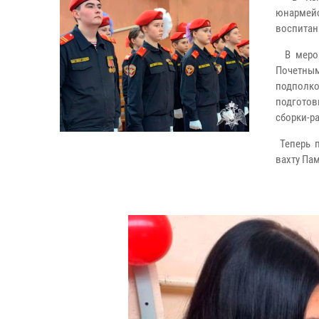
юнармей
воспитан
В меропр
Почетны
подполк
подготов
сборки-р
Теперь п
вахту Пам