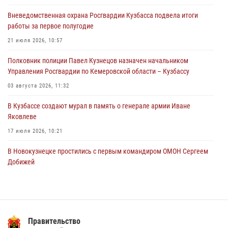
по парашютно-атлетическому многоборью
Вневедомственная охрана Росгвардии Кузбасса подвела итоги
04 августа 2026, 10:48
2
работы за первое полугодие
Кузбассовцы высоко оценили качество предоставления
21 июля 2026, 10:57
государственных услуг подразделениями ЛРР Росгвардии
Полковник полиции Павел Кузнецов назначен начальником
04 августа 2026, 09:42
Управления Росгвардии по Кемеровской области – Кузбассу
03 августа 2026, 11:32
В Кузбассе создают мурал в память о генерале армии Иване
Яковлеве
17 июля 2026, 10:21
В Новокузнецке простились с первым командиром ОМОН Сергеем
Добижей
12 июля 2026, 06:54
Росгвардейцы задержали горожанина, воспользовавшегося
мотоциклом без разрешения владельца
Правительство
14 июля 2026, 08:52
1