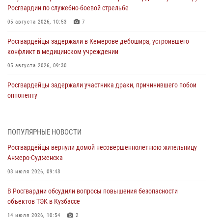
Росгвардии по служебно-боевой стрельбе
05 августа 2026, 10:53
7
Росгвардейцы задержали в Кемерове дебошира, устроившего
конфликт в медицинском учреждении
05 августа 2026, 09:30
Росгвардейцы задержали участника драки, причинившего побои
оппоненту
05 августа 2026, 08:50
Росгвардейцы пресекли нарушение общественного порядка на
ПОПУЛЯРНЫЕ НОВОСТИ
городском пляже
Росгвардейцы вернули домой несовершеннолетнюю жительницу
05 августа 2026, 08:10
Анжеро-Судженска
Росгвардейцы в Юрге пресекли попытку проникновения на
08 июля 2026, 09:48
территорию частного домовладения
В Росгвардии обсудили вопросы повышения безопасности
05 августа 2026, 07:45
объектов ТЭК в Кузбассе
Сотрудник кузбасского СОБР завоевал бронзу чемпионата России
14 июля 2026, 10:54
2