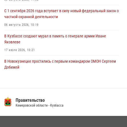
06 августа 2026, 08:17
1
С 1 сентября 2026 года вступает в силу новый федеральный закон о
Росгвардейцы пресекли противоправные действия и защитили
частной охранной деятельности
новокузнечанку от агрессивного знакомого
06 августа 2026, 10:19
06 августа 2026, 07:16
В Кузбассе создают мурал в память о генерале армии Иване
Яковлеве
17 июля 2026, 10:21
В Новокузнецке простились с первым командиром ОМОН Сергеем
Добижей
12 июля 2026, 06:54
Росгвардейцы задержали горожанина, воспользовавшегося
мотоциклом без разрешения владельца
Правительство
14 июля 2026, 08:52
1
Кемеровской области - Кузбасса
Кузбасский спецназ принял участие в сборе снайперов Сибирского
округа Росгвардии
24 июля 2026, 10:35
3