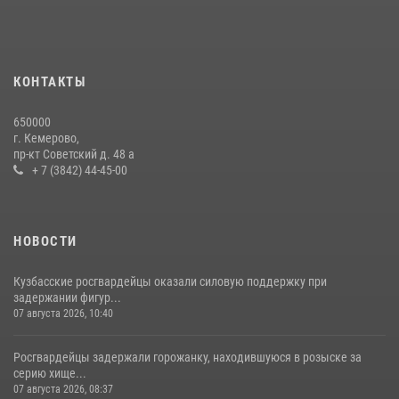
Сотрудники ОМОН «Оберег» провели встречу с воспитанниками
детского дома в рамках всероссийской акции
20 июля 2026, 10:54
2
КОНТАКТЫ
Росгвардейцы задержали мужчину, вырвавшего у горожанки пакет
650000
с покупками
г. Кемерово,
пр-кт Советский д. 48 а
20 июля 2026, 08:52
1
+ 7 (3842) 44-45-00
НОВОСТИ
Кузбасские росгвардейцы оказали силовую поддержку при
задержании фигур...
07 августа 2026, 10:40
Росгвардейцы задержали горожанку, находившуюся в розыске за
серию хище...
07 августа 2026, 08:37