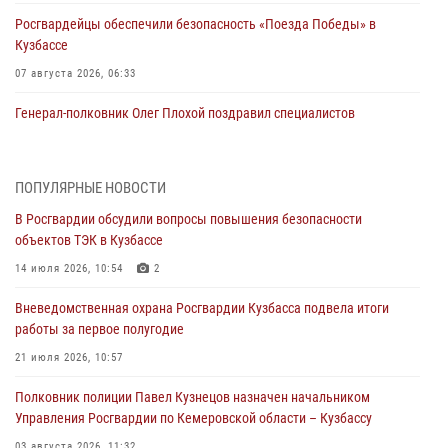
Росгвардейцы обеспечили безопасность «Поезда Победы» в
Кузбассе
07 августа 2026, 06:33
Генерал-полковник Олег Плохой поздравил специалистов
организационно-штатных подразделений Росгвардии с
профессиональным праздником
07 августа 2026, 05:32
ПОПУЛЯРНЫЕ НОВОСТИ
В Росгвардии обсудили вопросы повышения безопасности
С 1 сентября 2026 года вступает в силу новый федеральный закон о
объектов ТЭК в Кузбассе
частной охранной деятельности
14 июля 2026, 10:54
2
06 августа 2026, 10:19
Вневедомственная охрана Росгвардии Кузбасса подвела итоги
Росгвардейцы задержали предполагаемого виновника причинения
работы за первое полугодие
ножевого ранения кемеровчанину
21 июля 2026, 10:57
06 августа 2026, 09:18
Полковник полиции Павел Кузнецов назначен начальником
Росгвардейцы задержали мужчину, повредившего имущество
Управления Росгвардии по Кемеровской области – Кузбассу
горожанки
03 августа 2026, 11:32