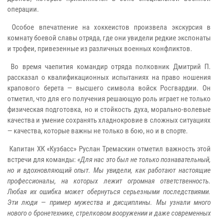
операции.
Особое впечатление на хоккеистов произвела экскурсия в
комнату боевой славы отряда, где они увидели редкие экспонаты
и трофеи, привезенные из различных военных конфликтов.
Во время чаепития командир отряда полковник Дмитрий П.
рассказал о квалификационных испытаниях на право ношения
крапового берета — высшего символа войск Росгвардии. Он
отметил, что для его получения решающую роль играет не только
физическая подготовка, но и стойкость духа, морально-волевые
качества и умение сохранять хладнокровие в сложных ситуациях
— качества, которые важны не только в бою, но и в спорте.
Капитан ХК «Кузбасс» Руслан Тремаскин отметил важность этой
встречи для команды:
«Для нас это был не только познавательный,
но и вдохновляющий опыт. Мы увидели, как работают настоящие
профессионалы, на которых лежит огромная ответственность.
Любая их ошибка может обернуться серьезными последствиями.
Эти люди — пример мужества и дисциплины. Мы узнали много
нового о бронетехнике, стрелковом вооружении и даже современных