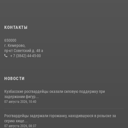
Сотрудники ОМОН «Оберег» провели встречу с воспитанниками
детского дома в рамках всероссийской акции
20 июля 2026, 10:54
2
КОНТАКТЫ
Росгвардейцы задержали мужчину, вырвавшего у горожанки пакет
650000
с покупками
г. Кемерово,
пр-кт Советский д. 48 а
20 июля 2026, 08:52
1
+ 7 (3842) 44-45-00
НОВОСТИ
Кузбасские росгвардейцы оказали силовую поддержку при
задержании фигур...
07 августа 2026, 10:40
Росгвардейцы задержали горожанку, находившуюся в розыске за
серию хище...
07 августа 2026, 08:37