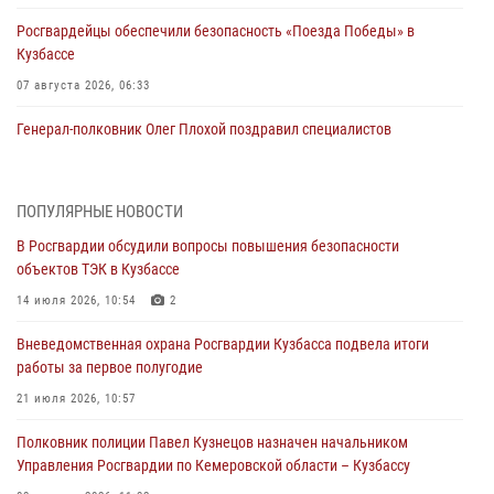
Росгвардейцы обеспечили безопасность «Поезда Победы» в
Кузбассе
07 августа 2026, 06:33
Генерал-полковник Олег Плохой поздравил специалистов
организационно-штатных подразделений Росгвардии с
профессиональным праздником
07 августа 2026, 05:32
ПОПУЛЯРНЫЕ НОВОСТИ
В Росгвардии обсудили вопросы повышения безопасности
С 1 сентября 2026 года вступает в силу новый федеральный закон о
объектов ТЭК в Кузбассе
частной охранной деятельности
14 июля 2026, 10:54
2
06 августа 2026, 10:19
Вневедомственная охрана Росгвардии Кузбасса подвела итоги
Росгвардейцы задержали предполагаемого виновника причинения
работы за первое полугодие
ножевого ранения кемеровчанину
21 июля 2026, 10:57
06 августа 2026, 09:18
Полковник полиции Павел Кузнецов назначен начальником
Росгвардейцы задержали мужчину, повредившего имущество
Управления Росгвардии по Кемеровской области – Кузбассу
горожанки