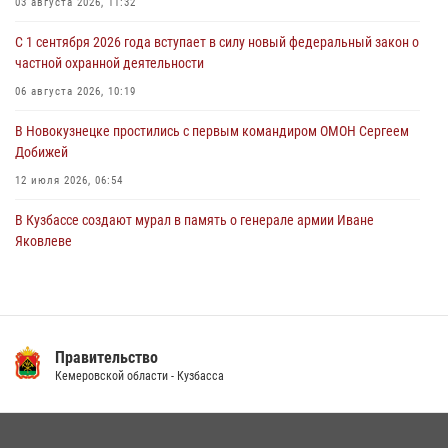
03 августа 2026, 11:32
06 августа 2026, 08:17
1
С 1 сентября 2026 года вступает в силу новый федеральный закон о
Росгвардейцы пресекли противоправные действия и защитили
частной охранной деятельности
новокузнечанку от агрессивного знакомого
06 августа 2026, 10:19
06 августа 2026, 07:16
В Новокузнецке простились с первым командиром ОМОН Сергеем
Добижей
12 июля 2026, 06:54
В Кузбассе создают мурал в память о генерале армии Иване
Яковлеве
17 июля 2026, 10:21
Росгвардейцы задержали горожанина, воспользовавшегося
мотоциклом без разрешения владельца
Правительство
14 июля 2026, 08:52
1
Кемеровской области - Кузбасса
Кузбасский спецназ принял участие в сборе снайперов Сибирского
округа Росгвардии
24 июля 2026, 10:35
3