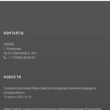
округа Росгвардии
24 июля 2026, 10:35
3
Сотрудники ОМОН «Оберег» провели встречу с воспитанниками
детского дома в рамках всероссийской акции
20 июля 2026, 10:54
2
КОНТАКТЫ
Росгвардейцы задержали мужчину, вырвавшего у горожанки пакет
650000
с покупками
г. Кемерово,
пр-кт Советский д. 48 а
20 июля 2026, 08:52
1
+ 7 (3842) 44-45-00
НОВОСТИ
Генерал-полковник Иван Шмелев поздравил военнослужащих и
сотрудников п...
10 августа 2026, 02:19
Заместитель директора Росгвардии генерал-полковник Владислав