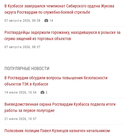
В Кузбассе завершился чемпионат Сибирского ордена Жукова
округа Росгвардии по служебно-боевой стрельбе
07 августа 2026, 09:38
14
Росгвардейцы задержали горожанку, находившуюся в розыске за
серию хищений из торговых объектов
07 августа 2026, 08:37
В Кузбассе росгвардейцы помогли вернуть горожанке пропавшую
мать
ПОПУЛЯРНЫЕ НОВОСТИ
07 августа 2026, 07:35
В Росгвардии обсудили вопросы повышения безопасности
объектов ТЭК в Кузбассе
Росгвардейцы обеспечили безопасность «Поезда Победы» в
Кузбассе
14 июля 2026, 10:54
2
07 августа 2026, 06:33
Вневедомственная охрана Росгвардии Кузбасса подвела итоги
работы за первое полугодие
Генерал-полковник Олег Плохой поздравил специалистов
организационно-штатных подразделений Росгвардии с
21 июля 2026, 10:57
профессиональным праздником
Полковник полиции Павел Кузнецов назначен начальником
07 августа 2026, 05:32