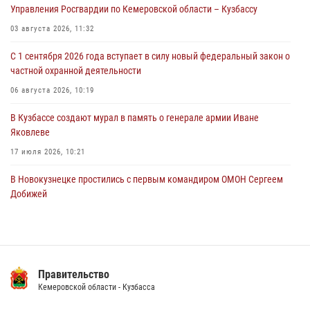
Управления Росгвардии по Кемеровской области – Кузбассу
С 1 сентября 2026 года вступает в силу новый федеральный закон о
03 августа 2026, 11:32
частной охранной деятельности
С 1 сентября 2026 года вступает в силу новый федеральный закон о
06 августа 2026, 10:19
частной охранной деятельности
Росгвардейцы задержали предполагаемого виновника причинения
06 августа 2026, 10:19
ножевого ранения кемеровчанину
В Кузбассе создают мурал в память о генерале армии Иване
06 августа 2026, 09:18
Яковлеве
17 июля 2026, 10:21
В Новокузнецке простились с первым командиром ОМОН Сергеем
Добижей
12 июля 2026, 06:54
Росгвардейцы задержали горожанина, воспользовавшегося
мотоциклом без разрешения владельца
Правительство
14 июля 2026, 08:52
1
Кемеровской области - Кузбасса
Кузбасский спецназ принял участие в сборе снайперов Сибирского