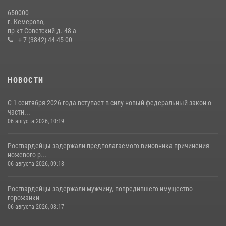
Росгвардейцы задержали новокузнечанку при попытке вынести из
650000
гипермаркета товары на 13 тысяч рублей (ВИДЕО)
г. Кемерово,
пр-кт Советский д. 48 а
16 июля 2026, 06:43
1
1
+ 7 (3842) 44-45-00
НОВОСТИ
С 1 сентября 2026 года вступает в силу новый федеральный закон о
частн...
06 августа 2026, 10:19
Росгвардейцы задержали предполагаемого виновника причинения
ножевого р...
06 августа 2026, 09:18
Росгвардейцы задержали мужчину, повредившего имущество
горожанки
06 августа 2026, 08:17