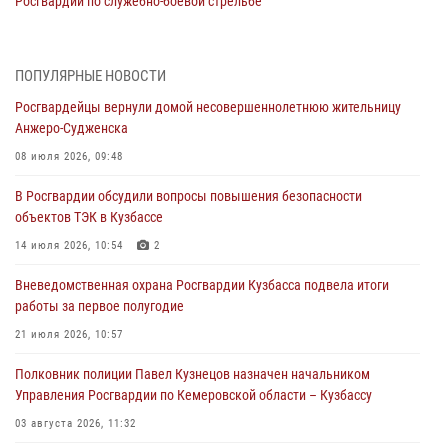
Росгвардии по служебно-боевой стрельбе
05 августа 2026, 10:53
7
Росгвардейцы задержали в Кемерове дебошира, устроившего
ПОПУЛЯРНЫЕ НОВОСТИ
конфликт в медицинском учреждении
Росгвардейцы вернули домой несовершеннолетнюю жительницу
05 августа 2026, 09:30
Анжеро-Судженска
Росгвардейцы задержали участника драки, причинившего побои
08 июля 2026, 09:48
оппоненту
В Росгвардии обсудили вопросы повышения безопасности
05 августа 2026, 08:50
объектов ТЭК в Кузбассе
Росгвардейцы пресекли нарушение общественного порядка на
14 июля 2026, 10:54
2
городском пляже
Вневедомственная охрана Росгвардии Кузбасса подвела итоги
05 августа 2026, 08:10
работы за первое полугодие
Росгвардейцы в Юрге пресекли попытку проникновения на
21 июля 2026, 10:57
территорию частного домовладения
Полковник полиции Павел Кузнецов назначен начальником
05 августа 2026, 07:45
Управления Росгвардии по Кемеровской области – Кузбассу
03 августа 2026, 11:32