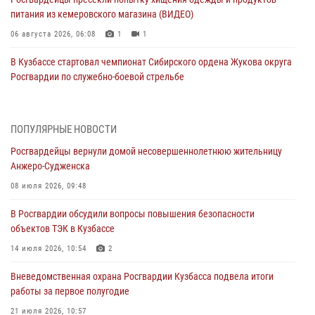
питания из кемеровского магазина (ВИДЕО)
06 августа 2026, 06:08
1
1
В Кузбассе стартовал чемпионат Сибирского ордена Жукова округа
Росгвардии по служебно-боевой стрельбе
05 августа 2026, 10:53
7
Росгвардейцы задержали в Кемерове дебошира, устроившего
ПОПУЛЯРНЫЕ НОВОСТИ
конфликт в медицинском учреждении
Росгвардейцы вернули домой несовершеннолетнюю жительницу
05 августа 2026, 09:30
Анжеро-Судженска
Росгвардейцы задержали участника драки, причинившего побои
08 июля 2026, 09:48
оппоненту
В Росгвардии обсудили вопросы повышения безопасности
05 августа 2026, 08:50
объектов ТЭК в Кузбассе
Росгвардейцы пресекли нарушение общественного порядка на
14 июля 2026, 10:54
2
городском пляже
Вневедомственная охрана Росгвардии Кузбасса подвела итоги
05 августа 2026, 08:10
работы за первое полугодие
Росгвардейцы в Юрге пресекли попытку проникновения на
21 июля 2026, 10:57