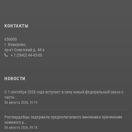
Росгвардейцы задержали мужчину, вырвавшего у горожанки пакет
с покупками
20 июля 2026, 08:52
1
КОНТАКТЫ
Росгвардейцы задержали новокузнечанку при попытке вынести из
650000
гипермаркета товары на 13 тысяч рублей (ВИДЕО)
г. Кемерово,
пр-кт Советский д. 48 а
16 июля 2026, 06:43
1
1
+ 7 (3842) 44-45-00
НОВОСТИ
С 1 сентября 2026 года вступает в силу новый федеральный закон о
частн...
06 августа 2026, 10:19
Росгвардейцы задержали предполагаемого виновника причинения
ножевого р...
06 августа 2026, 09:18