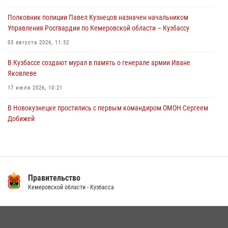
территорию частного домовладения
Полковник полиции Павел Кузнецов назначен начальником
05 августа 2026, 07:45
Управления Росгвардии по Кемеровской области – Кузбассу
03 августа 2026, 11:32
В Кузбассе создают мурал в память о генерале армии Иване
Яковлеве
17 июля 2026, 10:21
В Новокузнецке простились с первым командиром ОМОН Сергеем
Добижей
12 июля 2026, 06:54
Росгвардейцы задержали горожанина, воспользовавшегося
мотоциклом без разрешения владельца
Правительство
14 июля 2026, 08:52
1
Кемеровской области - Кузбасса
Кузбасский спецназ принял участие в сборе снайперов Сибирского
округа Росгвардии
24 июля 2026, 10:35
3