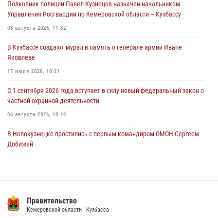
Полковник полиции Павел Кузнецов назначен начальником
Росгвардейцы задержали мужчину, повредившего имущество
Управления Росгвардии по Кемеровской области – Кузбассу
горожанки
03 августа 2026, 11:32
06 августа 2026, 08:17
1
В Кузбассе создают мурал в память о генерале армии Иване
Росгвардейцы пресекли противоправные действия и защитили
Яковлеве
новокузнечанку от агрессивного знакомого
17 июля 2026, 10:21
06 августа 2026, 07:16
С 1 сентября 2026 года вступает в силу новый федеральный закон о
частной охранной деятельности
06 августа 2026, 10:19
В Новокузнецке простились с первым командиром ОМОН Сергеем
Добижей
12 июля 2026, 06:54
Росгвардейцы задержали горожанина, воспользовавшегося
мотоциклом без разрешения владельца
Правительство
14 июля 2026, 08:52
1
Кемеровской области - Кузбасса