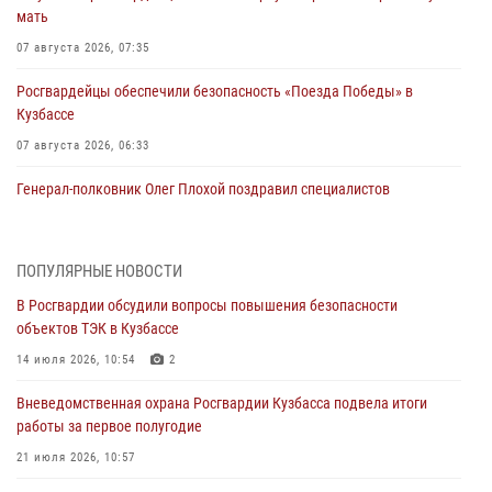
мать
07 августа 2026, 07:35
Росгвардейцы обеспечили безопасность «Поезда Победы» в
Кузбассе
07 августа 2026, 06:33
Генерал-полковник Олег Плохой поздравил специалистов
организационно-штатных подразделений Росгвардии с
профессиональным праздником
07 августа 2026, 05:32
ПОПУЛЯРНЫЕ НОВОСТИ
В Росгвардии обсудили вопросы повышения безопасности
С 1 сентября 2026 года вступает в силу новый федеральный закон о
объектов ТЭК в Кузбассе
частной охранной деятельности
14 июля 2026, 10:54
2
06 августа 2026, 10:19
Вневедомственная охрана Росгвардии Кузбасса подвела итоги
Росгвардейцы задержали предполагаемого виновника причинения
работы за первое полугодие
ножевого ранения кемеровчанину
21 июля 2026, 10:57
06 августа 2026, 09:18