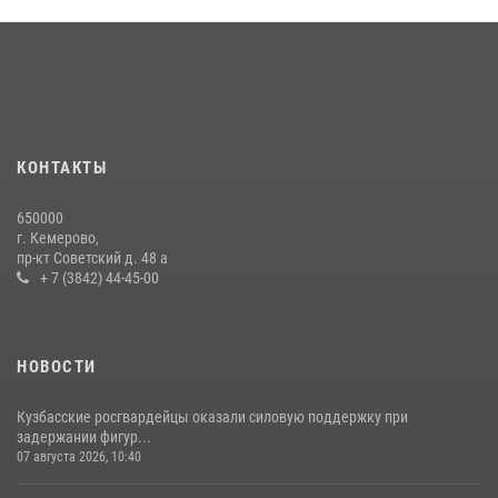
Кузбасский спецназ принял участие в сборе снайперов Сибирского
округа Росгвардии
24 июля 2026, 10:35
3
Сотрудники ОМОН «Оберег» провели встречу с воспитанниками
детского дома в рамках всероссийской акции
20 июля 2026, 10:54
2
КОНТАКТЫ
Росгвардейцы задержали мужчину, вырвавшего у горожанки пакет
650000
с покупками
г. Кемерово,
пр-кт Советский д. 48 а
20 июля 2026, 08:52
1
+ 7 (3842) 44-45-00
НОВОСТИ
Кузбасские росгвардейцы оказали силовую поддержку при
задержании фигур...
07 августа 2026, 10:40