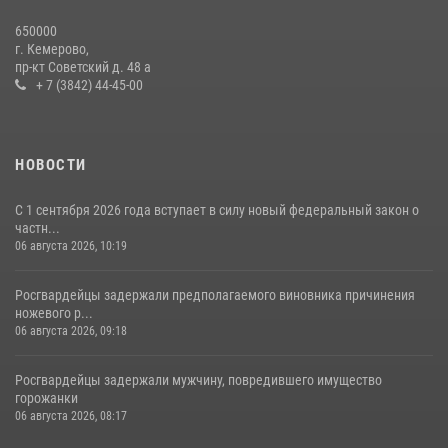
Росгвардейцы задержали новокузнечанку при попытке вынести из
650000
гипермаркета товары на 13 тысяч рублей (ВИДЕО)
г. Кемерово,
пр-кт Советский д. 48 а
16 июля 2026, 06:43
1
1
+ 7 (3842) 44-45-00
НОВОСТИ
С 1 сентября 2026 года вступает в силу новый федеральный закон о
частн...
06 августа 2026, 10:19
Росгвардейцы задержали предполагаемого виновника причинения
ножевого р...
06 августа 2026, 09:18
Росгвардейцы задержали мужчину, повредившего имущество
горожанки
06 августа 2026, 08:17