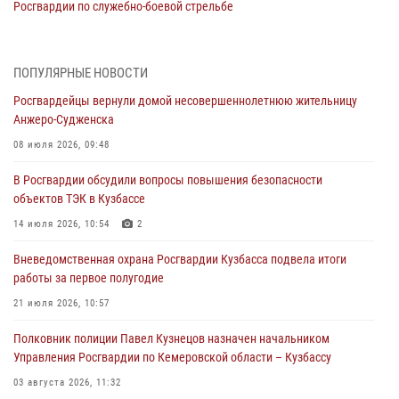
Росгвардии по служебно-боевой стрельбе
05 августа 2026, 10:53
7
Росгвардейцы задержали в Кемерове дебошира, устроившего
ПОПУЛЯРНЫЕ НОВОСТИ
конфликт в медицинском учреждении
Росгвардейцы вернули домой несовершеннолетнюю жительницу
05 августа 2026, 09:30
Анжеро-Судженска
Росгвардейцы задержали участника драки, причинившего побои
08 июля 2026, 09:48
оппоненту
В Росгвардии обсудили вопросы повышения безопасности
05 августа 2026, 08:50
объектов ТЭК в Кузбассе
Росгвардейцы пресекли нарушение общественного порядка на
14 июля 2026, 10:54
2
городском пляже
Вневедомственная охрана Росгвардии Кузбасса подвела итоги
05 августа 2026, 08:10
работы за первое полугодие
Росгвардейцы в Юрге пресекли попытку проникновения на
21 июля 2026, 10:57
территорию частного домовладения
Полковник полиции Павел Кузнецов назначен начальником
05 августа 2026, 07:45
Управления Росгвардии по Кемеровской области – Кузбассу
03 августа 2026, 11:32