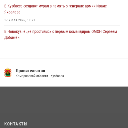
В Кузбассе создают мурал в память о генерале армии Иване
Яковлеве
17 июля 2026, 10:21
В Новокузнецке простились с первым командиром ОМОН Сергеем
Добижей
12 июля 2026, 06:54
Росгвардейцы задержали горожанина, воспользовавшегося
мотоциклом без разрешения владельца
Правительство
14 июля 2026, 08:52
1
Кемеровской области - Кузбасса
Кузбасский спецназ принял участие в сборе снайперов Сибирского
округа Росгвардии
24 июля 2026, 10:35
3
Росгвардейцы задержали мужчину, вырвавшего у горожанки пакет
с покупками
20 июля 2026, 08:52
1
КОНТАКТЫ