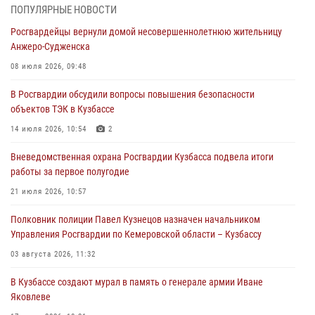
Кузбассовцы высоко оценили качество предоставления
ПОПУЛЯРНЫЕ НОВОСТИ
государственных услуг подразделениями ЛРР Росгвардии
Росгвардейцы вернули домой несовершеннолетнюю жительницу
04 августа 2026, 09:42
Анжеро-Судженска
Росгвардейцы помогли разыскать троих юных путешественников из
08 июля 2026, 09:48
Новокузнецка
В Росгвардии обсудили вопросы повышения безопасности
04 августа 2026, 08:42
объектов ТЭК в Кузбассе
Росгвардейцы задержали нарушителя общественного порядка в
14 июля 2026, 10:54
2
охраняемой кемеровской гостинице
Вневедомственная охрана Росгвардии Кузбасса подвела итоги
04 августа 2026, 07:41
работы за первое полугодие
Кемеровские росгвардейцы пресекли попытку хищения товара
21 июля 2026, 10:57
путем подмены ценника (ВИДЕО)
Полковник полиции Павел Кузнецов назначен начальником
04 августа 2026, 06:32
1
Управления Росгвардии по Кемеровской области – Кузбассу
03 августа 2026, 11:32
В Кузбассе создают мурал в память о генерале армии Иване
Яковлеве