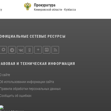
Прокуратура
су
Кемеровской области - Кузбасса
П
ОФИЦИАЛЬНЫЕ СЕТЕВЫЕ РЕСУРСЫ
РАВОВАЯ И ТЕХНИЧЕСКАЯ ИНФОРМАЦИЯ
О сайте
Об использовании информации сайта
Правила обработки персональных данных
Сообщить об ошибках