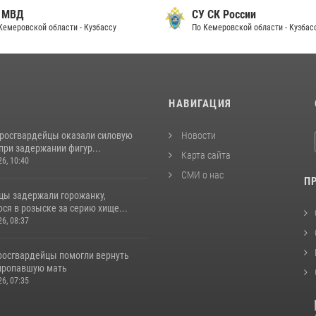
 МВД
СУ СК России
Кемеровской области - Кузбассу
По Кемеровской области - Кузбас
И
НАВИГАЦИЯ
 росгвардейцы оказали силовую
Новости
при задержании фигур...
Карта сайта
26, 10:40
СМИ о нас
П
цы задержали горожанку,
ся в розыске за серию хище...
26, 08:37
 росгвардейцы помогли вернуть
пропавшую мать
26, 07:35