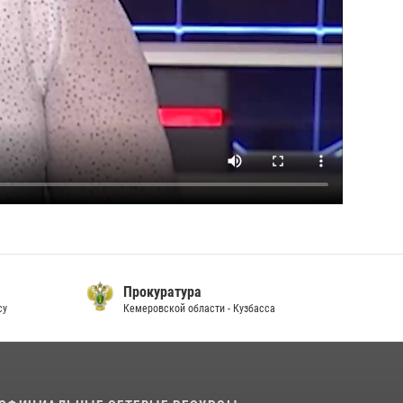
Прокуратура
су
Кемеровской области - Кузбасса
П