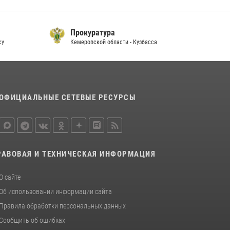
Прокуратура
су
Кемеровской области - Кузбасса
П
ОФИЦИАЛЬНЫЕ СЕТЕВЫЕ РЕСУРСЫ
РАВОВАЯ И ТЕХНИЧЕСКАЯ ИНФОРМАЦИЯ
О сайте
Об использовании информации сайта
Правила обработки персональных данных
Сообщить об ошибках