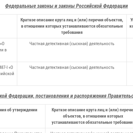
Федеральные законы и законы Российской Федерации
Краткое описание круга лиц и (или) перечня объектов,
У
в отношении которых устанавливаются обязательные
к
требования
 «О
Частная детективная (сыскная) деятельность
ии в
87-I «О
Частная детективная (сыскная) деятельность
сийской
кой Федерации, постановления и распоряжения Правитель
ния об утверждении
Краткое описание круга лиц и (или) перечн
объектов, в отношении которых
устанавливаются обязательные требовани