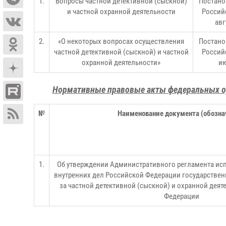
1.
Вопросы частной детективной (сыскной)
Постано
и частной охранной деятельности
Россий
авг
2.
«О некоторых вопросах осуществления
Постано
частной детективной (сыскной) и частной
Россий
охранной деятельности»
ию
Нормативные правовые акты федеральных ор
№
Наименование документа (обозна
1.
Об утверждении Административного регламента ис
внутренних дел Российской Федерации государстве
за частной детективной (сыскной) и охранной дея
Федерации