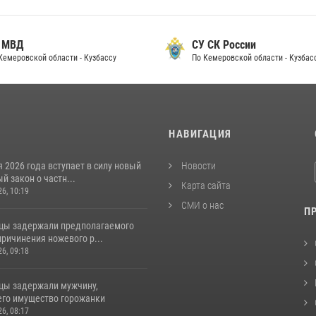
 МВД
СУ СК России
Кемеровской области - Кузбассу
По Кемеровской области - Кузбас
И
НАВИГАЦИЯ
я 2026 года вступает в силу новый
Новости
 закон о частн...
Карта сайта
26, 10:19
СМИ о нас
П
цы задержали предполагаемого
ричинения ножевого р...
26, 09:18
цы задержали мужчину,
го имущество горожанки
26, 08:17