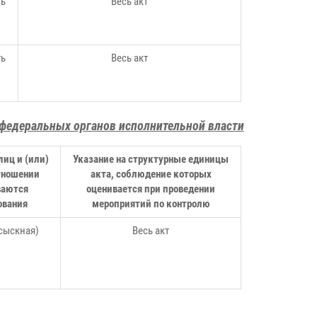
ть
Весь акт
ть
Весь акт
федеральных органов исполнительной власти
лиц и (или)
Указание на структурные единицы
отношении
акта, соблюдение которых
ваются
оценивается при проведении
ования
мероприятий по контролю
(сыскная)
Весь акт