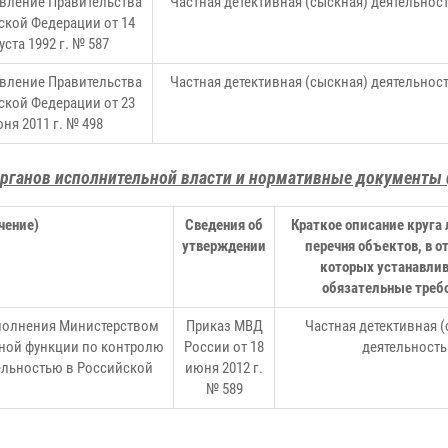
вление Правительства
Частная детективная (сыскная) деятельнос
ской Федерации от 14
уста 1992 г. № 587
вление Правительства
Частная детективная (сыскная) деятельнос
ской Федерации от 23
ня 2011 г. № 498
ганов исполнительной власти и нормативные документы 
чение)
Сведения об
Краткое описание круга 
утверждении
перечня объектов, в 
которых устанавли
обязательные треб
полнения Министерством
Приказ МВД
Частная детективная 
нной функции по контролю
России от 18
деятельность
тельностью в Российской
июня 2012 г.
№ 589