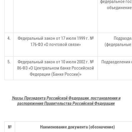
федеральное гос
объединение
4.
Федеральный закон от 17 июля 1999 г. №
Подразде
176-ФЗ «О почтовой связи»
(федеральные 
5.
Федеральный закон от 10 июля 2002 г. №
Подразделения 
86-ФЗ «О Центральном банке Российской
Федерации (Банке России)»
Указы Президента Российской Федерации,
постановления и
распоряжения Правительства Российской Федерации
№
Наименование документа (обозначение)