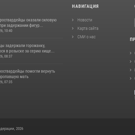
И
НАВИГАЦИЯ
 росгвардейцы оказали силовую
Новости
при задержании фигур...
Карта сайта
26, 10:40
СМИ о нас
П
цы задержали горожанку,
ся в розыске за серию хище...
26, 08:37
 росгвардейцы помогли вернуть
пропавшую мать
26, 07:35
дерации, 2026