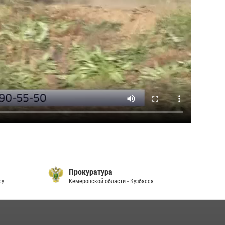
Прокуратура
су
Кемеровской области - Кузбасса
П