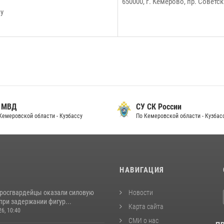
650000, г. Кемерово, пр. Советс
су
 МВД
СУ СК России
Кемеровской области - Кузбассу
По Кемеровской области - Кузбас
И
НАВИГАЦИЯ
 росгвардейцы оказали силовую
Новости
при задержании фигур...
Карта сайта
26, 10:40
СМИ о нас