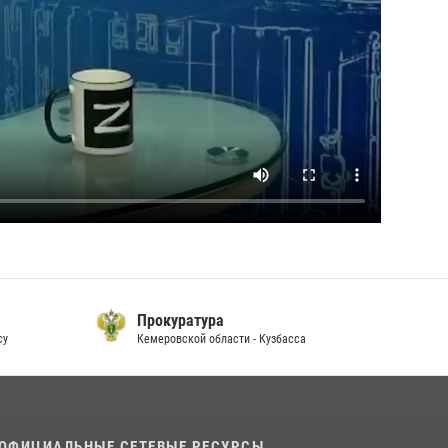
Прокуратура
су
Кемеровской области - Кузбасса
П
ОФИЦИАЛЬНЫЕ СЕТЕВЫЕ РЕСУРСЫ