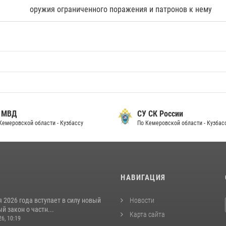
оружия ограниченного поражения и патронов к нему
 МВД
СУ СК России
Кемеровской области - Кузбассу
По Кемеровской области - Кузбас
И
НАВИГАЦИЯ
я 2026 года вступает в силу новый
Новости
 закон о частн...
Карта сайта
26, 10:19