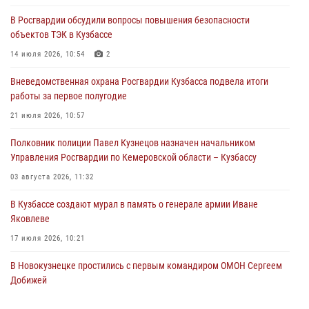
оппоненту
В Росгвардии обсудили вопросы повышения безопасности
05 августа 2026, 08:50
объектов ТЭК в Кузбассе
Росгвардейцы пресекли нарушение общественного порядка на
14 июля 2026, 10:54
2
городском пляже
Вневедомственная охрана Росгвардии Кузбасса подвела итоги
05 августа 2026, 08:10
работы за первое полугодие
Росгвардейцы в Юрге пресекли попытку проникновения на
21 июля 2026, 10:57
территорию частного домовладения
Полковник полиции Павел Кузнецов назначен начальником
05 августа 2026, 07:45
Управления Росгвардии по Кемеровской области – Кузбассу
03 августа 2026, 11:32
В Кузбассе создают мурал в память о генерале армии Иване
Яковлеве
17 июля 2026, 10:21
В Новокузнецке простились с первым командиром ОМОН Сергеем
Добижей
12 июля 2026, 06:54