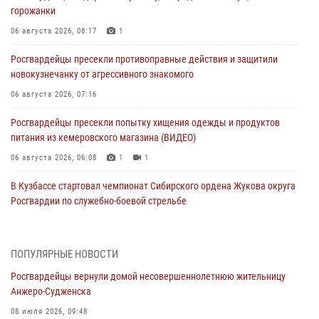
горожанки
06 августа 2026, 08:17
1
Росгвардейцы пресекли противоправные действия и защитили
новокузнечанку от агрессивного знакомого
06 августа 2026, 07:16
Росгвардейцы пресекли попытку хищения одежды и продуктов
питания из кемеровского магазина (ВИДЕО)
06 августа 2026, 06:08
1
1
В Кузбассе стартовал чемпионат Сибирского ордена Жукова округа
Росгвардии по служебно-боевой стрельбе
05 августа 2026, 10:53
7
Росгвардейцы задержали в Кемерове дебошира, устроившего
ПОПУЛЯРНЫЕ НОВОСТИ
конфликт в медицинском учреждении
Росгвардейцы вернули домой несовершеннолетнюю жительницу
05 августа 2026, 09:30
Анжеро-Судженска
Росгвардейцы задержали участника драки, причинившего побои
08 июля 2026, 09:48