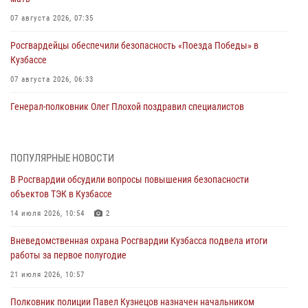
07 августа 2026, 07:35
Росгвардейцы обеспечили безопасность «Поезда Победы» в
Кузбассе
07 августа 2026, 06:33
Генерал-полковник Олег Плохой поздравил специалистов
организационно-штатных подразделений Росгвардии с
профессиональным праздником
07 августа 2026, 05:32
ПОПУЛЯРНЫЕ НОВОСТИ
В Росгвардии обсудили вопросы повышения безопасности
С 1 сентября 2026 года вступает в силу новый федеральный закон о
объектов ТЭК в Кузбассе
частной охранной деятельности
14 июля 2026, 10:54
2
06 августа 2026, 10:19
Вневедомственная охрана Росгвардии Кузбасса подвела итоги
Росгвардейцы задержали предполагаемого виновника причинения
работы за первое полугодие
ножевого ранения кемеровчанину
21 июля 2026, 10:57
06 августа 2026, 09:18
Полковник полиции Павел Кузнецов назначен начальником
Росгвардейцы задержали мужчину, повредившего имущество