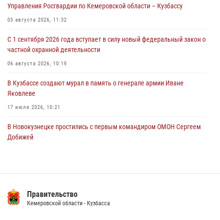
Управления Росгвардии по Кемеровской области – Кузбассу
горожанки
03 августа 2026, 11:32
06 августа 2026, 08:17
1
С 1 сентября 2026 года вступает в силу новый федеральный закон о
Росгвардейцы пресекли противоправные действия и защитили
частной охранной деятельности
новокузнечанку от агрессивного знакомого
06 августа 2026, 10:19
06 августа 2026, 07:16
В Кузбассе создают мурал в память о генерале армии Иване
Яковлеве
17 июля 2026, 10:21
В Новокузнецке простились с первым командиром ОМОН Сергеем
Добижей
12 июля 2026, 06:54
Росгвардейцы задержали горожанина, воспользовавшегося
мотоциклом без разрешения владельца
Правительство
14 июля 2026, 08:52
1
Кемеровской области - Кузбасса
Кузбасский спецназ принял участие в сборе снайперов Сибирского