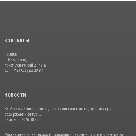
округа Росгвардии
24 июля 2026, 10:35
3
Сотрудники ОМОН «Оберег» провели встречу с воспитанниками
детского дома в рамках всероссийской акции
20 июля 2026, 10:54
2
КОНТАКТЫ
Росгвардейцы задержали мужчину, вырвавшего у горожанки пакет
650000
с покупками
г. Кемерово,
пр-кт Советский д. 48 а
20 июля 2026, 08:52
1
+ 7 (3842) 44-45-00
НОВОСТИ
Кузбасские росгвардейцы оказали силовую поддержку при
задержании фигур...
07 августа 2026, 10:40
Росгвардейцы задержали горожанку, находившуюся в розыске за