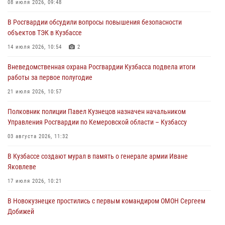
Росгвардейцы задержали участника драки, причинившего побои
08 июля 2026, 09:48
оппоненту
В Росгвардии обсудили вопросы повышения безопасности
05 августа 2026, 08:50
объектов ТЭК в Кузбассе
Росгвардейцы пресекли нарушение общественного порядка на
14 июля 2026, 10:54
2
городском пляже
Вневедомственная охрана Росгвардии Кузбасса подвела итоги
05 августа 2026, 08:10
работы за первое полугодие
Росгвардейцы в Юрге пресекли попытку проникновения на
21 июля 2026, 10:57
территорию частного домовладения
Полковник полиции Павел Кузнецов назначен начальником
05 августа 2026, 07:45
Управления Росгвардии по Кемеровской области – Кузбассу
03 августа 2026, 11:32
В Кузбассе создают мурал в память о генерале армии Иване
Яковлеве
17 июля 2026, 10:21
В Новокузнецке простились с первым командиром ОМОН Сергеем
Добижей