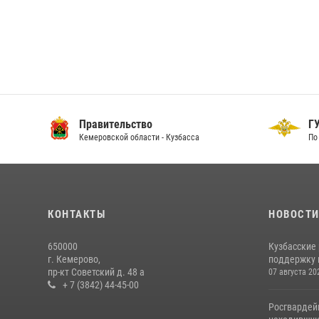
Правительство
ГУ
Кемеровской области - Кузбасса
По 
КОНТАКТЫ
НОВОСТ
650000
Кузбасские
г. Кемерово,
поддержку 
пр-кт Советский д. 48 а
07 августа 20
+ 7 (3842) 44-45-00
Росгвардей