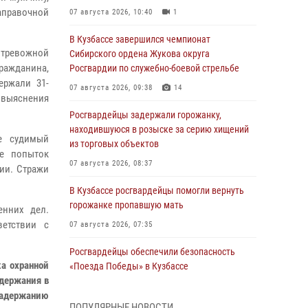
аправочной
07 августа 2026, 10:40
1
В Кузбассе завершился чемпионат
у тревожной
Сибирского ордена Жукова округа
ражданина,
Росгвардии по служебно-боевой стрельбе
ержали 31-
07 августа 2026, 09:38
14
выяснения
Росгвардейцы задержали горожанку,
находившуюся в розыске за серию хищений
е судимый
из торговых объектов
е попыток
07 августа 2026, 08:37
ии. Стражи
В Кузбассе росгвардейцы помогли вернуть
горожанке пропавшую мать
енних дел.
ветствии с
07 августа 2026, 07:35
Росгвардейцы обеспечили безопасность
а охранной
«Поезда Победы» в Кузбассе
адержания в
07 августа 2026, 06:33
задержанию
ПОПУЛЯРНЫЕ НОВОСТИ