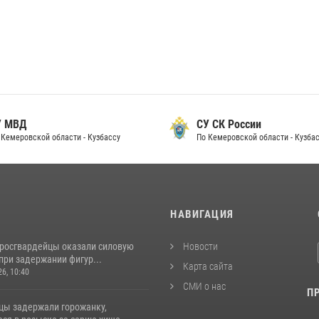
 МВД
СУ СК России
Кемеровской области - Кузбассу
По Кемеровской области - Кузбас
И
НАВИГАЦИЯ
 росгвардейцы оказали силовую
Новости
при задержании фигур...
Карта сайта
26, 10:40
СМИ о нас
П
цы задержали горожанку,