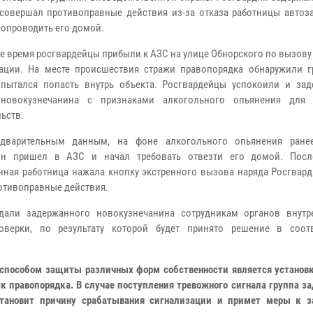
совершал противоправные действия из-за отказа работницы автоз
сопроводить его домой.
е время росгвардейцы прибыли к АЗС на улице Обнорского по вызов
ации. На месте происшествия стражи правопорядка обнаружили г
пытался попасть внутрь объекта. Росгвардейцы успокоили и зад
 новокузнечанина с признаками алкогольного опьянения для 
льств.
варительным данным, на фоне алкогольного опьянения ране
ин пришел в АЗС и начал требовать отвезти его домой. Посл
нная работница нажала кнопку экстренного вызова наряда Росгвард
отивоправные действия.
дали задержанного новокузнечанина сотрудникам органов внутр
верки, по результату которой будет принято решение в соот
способом защиты различных форм собственности является установк
к правопорядка. В случае поступления тревожного сигнала группа з
становит причину срабатывания сигнализации и примет меры к 