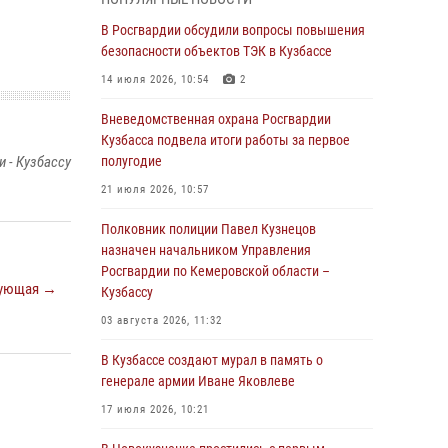
Генерал-полковник Олег Плохой поздравил
специалистов организационно-штатных
В Росгвардии обсудили вопросы повышения
подразделений Росгвардии с
безопасности объектов ТЭК в Кузбассе
профессиональным праздником
14 июля 2026, 10:54
2
07 августа 2026, 05:32
Вневедомственная охрана Росгвардии
С 1 сентября 2026 года вступает в силу новый
Кузбасса подвела итоги работы за первое
федеральный закон о частной охранной
 - Кузбассу
полугодие
деятельности
21 июля 2026, 10:57
06 августа 2026, 10:19
Полковник полиции Павел Кузнецов
Росгвардейцы задержали предполагаемого
назначен начальником Управления
виновника причинения ножевого ранения
Росгвардии по Кемеровской области –
ующая →
кемеровчанину
Кузбассу
06 августа 2026, 09:18
03 августа 2026, 11:32
Росгвардейцы задержали мужчину,
В Кузбассе создают мурал в память о
повредившего имущество горожанки
генерале армии Иване Яковлеве
06 августа 2026, 08:17
1
17 июля 2026, 10:21
Росгвардейцы пресекли противоправные