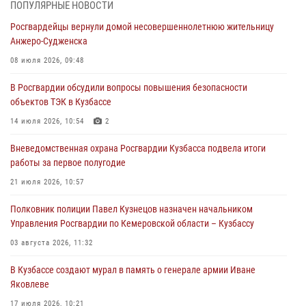
07 августа 2026, 05:32
ПОПУЛЯРНЫЕ НОВОСТИ
Росгвардейцы вернули домой несовершеннолетнюю жительницу
С 1 сентября 2026 года вступает в силу новый федеральный закон о
Анжеро-Судженска
частной охранной деятельности
08 июля 2026, 09:48
06 августа 2026, 10:19
В Росгвардии обсудили вопросы повышения безопасности
Росгвардейцы задержали предполагаемого виновника причинения
объектов ТЭК в Кузбассе
ножевого ранения кемеровчанину
14 июля 2026, 10:54
2
06 августа 2026, 09:18
Вневедомственная охрана Росгвардии Кузбасса подвела итоги
Росгвардейцы задержали мужчину, повредившего имущество
работы за первое полугодие
горожанки
21 июля 2026, 10:57
06 августа 2026, 08:17
1
Полковник полиции Павел Кузнецов назначен начальником
Росгвардейцы пресекли противоправные действия и защитили
Управления Росгвардии по Кемеровской области – Кузбассу
новокузнечанку от агрессивного знакомого
03 августа 2026, 11:32
06 августа 2026, 07:16
В Кузбассе создают мурал в память о генерале армии Иване
Яковлеве
17 июля 2026, 10:21