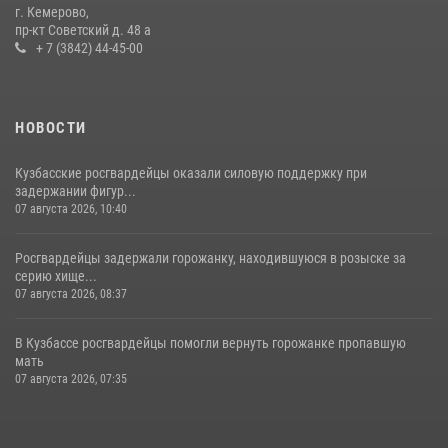
гипермаркета товары на 13 тысяч рублей (ВИДЕО)
г. Кемерово,
пр-кт Советский д. 48 а
16 июля 2026, 06:43
1
1
+ 7 (3842) 44-45-00
НОВОСТИ
Кузбасские росгвардейцы оказали силовую поддержку при
задержании фигур...
07 августа 2026, 10:40
Росгвардейцы задержали горожанку, находившуюся в розыске за
серию хище...
07 августа 2026, 08:37
В Кузбассе росгвардейцы помогли вернуть горожанке пропавшую
мать
07 августа 2026, 07:35