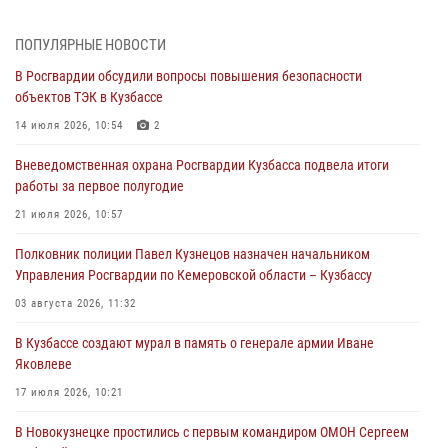
профессиональным праздником
07 августа 2026, 05:32
ПОПУЛЯРНЫЕ НОВОСТИ
В Росгвардии обсудили вопросы повышения безопасности
С 1 сентября 2026 года вступает в силу новый федеральный закон о
объектов ТЭК в Кузбассе
частной охранной деятельности
14 июля 2026, 10:54
2
06 августа 2026, 10:19
Вневедомственная охрана Росгвардии Кузбасса подвела итоги
Росгвардейцы задержали предполагаемого виновника причинения
работы за первое полугодие
ножевого ранения кемеровчанину
21 июля 2026, 10:57
06 августа 2026, 09:18
Полковник полиции Павел Кузнецов назначен начальником
Росгвардейцы задержали мужчину, повредившего имущество
Управления Росгвардии по Кемеровской области – Кузбассу
горожанки
03 августа 2026, 11:32
06 августа 2026, 08:17
1
В Кузбассе создают мурал в память о генерале армии Иване
Росгвардейцы пресекли противоправные действия и защитили
Яковлеве
новокузнечанку от агрессивного знакомого
17 июля 2026, 10:21
06 августа 2026, 07:16
В Новокузнецке простились с первым командиром ОМОН Сергеем