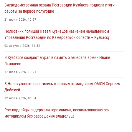
Вневедомственная охрана Росгвардии Кузбасса подвела итоги
Росгвардейцы задержали предполагаемого виновника причинения
работы за первое полугодие
ножевого ранения кемеровчанину
21 июля 2026, 10:57
06 августа 2026, 09:18
Полковник полиции Павел Кузнецов назначен начальником
Росгвардейцы задержали мужчину, повредившего имущество
Управления Росгвардии по Кемеровской области – Кузбассу
горожанки
03 августа 2026, 11:32
06 августа 2026, 08:17
1
В Кузбассе создают мурал в память о генерале армии Иване
Росгвардейцы пресекли противоправные действия и защитили
Яковлеве
новокузнечанку от агрессивного знакомого
17 июля 2026, 10:21
06 августа 2026, 07:16
В Новокузнецке простились с первым командиром ОМОН Сергеем
Добижей
12 июля 2026, 06:54
Росгвардейцы задержали горожанина, воспользовавшегося
мотоциклом без разрешения владельца
14 июля 2026, 08:52
1