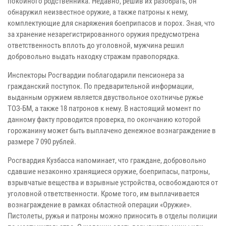
покойного родственника. Недавно, решив их разобрать, он
обнаружил неизвестное оружие, а также патроны к нему,
комплектующие для снаряжения боеприпасов и порох. Зная, что
за хранение незарегистрированного оружия предусмотрена
ответственность вплоть до уголовной, мужчина решил
добровольно выдать находку стражам правопорядка.
Инспекторы Росгвардии поблагодарили пенсионера за
гражданский поступок. По предварительной информации,
выданным оружием является двуствольное охотничье ружье
ТОЗ-БМ, а также 18 патронов к нему. В настоящий момент по
данному факту проводится проверка, по окончанию которой
горожанину может быть выплачено денежное вознаграждение в
размере 7 090 рублей.
Росгвардия Кузбасса напоминает, что граждане, добровольно
сдавшие незаконно хранящиеся оружие, боеприпасы, патроны,
взрывчатые вещества и взрывные устройства, освобождаются от
уголовной ответственности. Кроме того, им выплачивается
вознаграждение в рамках областной операции «Оружие».
Пистолеты, ружья и патроны можно приносить в отделы полиции