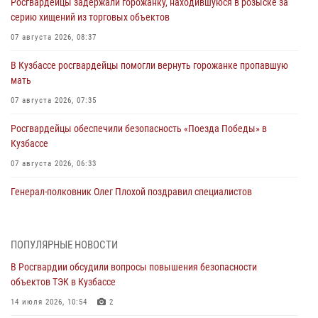
Росгвардейцы задержали горожанку, находившуюся в розыске за
серию хищений из торговых объектов
07 августа 2026, 08:37
В Кузбассе росгвардейцы помогли вернуть горожанке пропавшую
мать
07 августа 2026, 07:35
Росгвардейцы обеспечили безопасность «Поезда Победы» в
Кузбассе
07 августа 2026, 06:33
Генерал-полковник Олег Плохой поздравил специалистов
организационно-штатных подразделений Росгвардии с
профессиональным праздником
07 августа 2026, 05:32
ПОПУЛЯРНЫЕ НОВОСТИ
В Росгвардии обсудили вопросы повышения безопасности
С 1 сентября 2026 года вступает в силу новый федеральный закон о
объектов ТЭК в Кузбассе
частной охранной деятельности
14 июля 2026, 10:54
2
06 августа 2026, 10:19