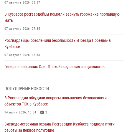
07 августа 2026, 08:37
В Кузбассе росгвардейцы помогли вернуть горожанке пропавшую
мать
07 августа 2026, 07:35
Росгвардейцы обеспечили безопасность «Поезда Победы» в
Кузбассе
07 августа 2026, 06:33
Генерал-полковник Олег Плохой поздравил специалистов
организационно-штатных подразделений Росгвардии с
профессиональным праздником
07 августа 2026, 05:32
ПОПУЛЯРНЫЕ НОВОСТИ
В Росгвардии обсудили вопросы повышения безопасности
С 1 сентября 2026 года вступает в силу новый федеральный закон о
объектов ТЭК в Кузбассе
частной охранной деятельности
14 июля 2026, 10:54
2
06 августа 2026, 10:19
Вневедомственная охрана Росгвардии Кузбасса подвела итоги
Росгвардейцы задержали предполагаемого виновника причинения
работы за первое полугодие
ножевого ранения кемеровчанину