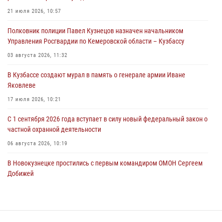
21 июля 2026, 10:57
06 августа 2026, 09:18
Полковник полиции Павел Кузнецов назначен начальником
Росгвардейцы задержали мужчину, повредившего имущество
Управления Росгвардии по Кемеровской области – Кузбассу
горожанки
03 августа 2026, 11:32
06 августа 2026, 08:17
1
В Кузбассе создают мурал в память о генерале армии Иване
Росгвардейцы пресекли противоправные действия и защитили
Яковлеве
новокузнечанку от агрессивного знакомого
17 июля 2026, 10:21
06 августа 2026, 07:16
С 1 сентября 2026 года вступает в силу новый федеральный закон о
частной охранной деятельности
06 августа 2026, 10:19
В Новокузнецке простились с первым командиром ОМОН Сергеем
Добижей
12 июля 2026, 06:54
Росгвардейцы задержали горожанина, воспользовавшегося
мотоциклом без разрешения владельца