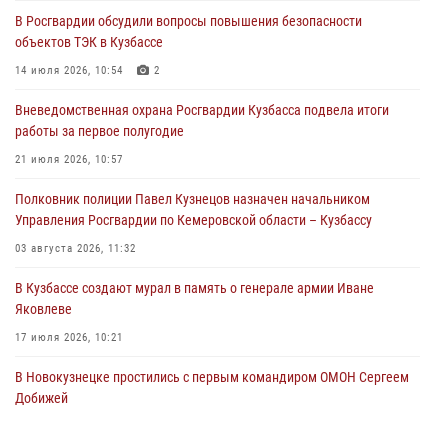
В Росгвардии обсудили вопросы повышения безопасности
Росгвардейцы задержали предполагаемого виновника причинения
объектов ТЭК в Кузбассе
ножевого ранения кемеровчанину
14 июля 2026, 10:54
2
06 августа 2026, 09:18
Вневедомственная охрана Росгвардии Кузбасса подвела итоги
Росгвардейцы задержали мужчину, повредившего имущество
работы за первое полугодие
горожанки
21 июля 2026, 10:57
06 августа 2026, 08:17
1
Полковник полиции Павел Кузнецов назначен начальником
Росгвардейцы пресекли противоправные действия и защитили
Управления Росгвардии по Кемеровской области – Кузбассу
новокузнечанку от агрессивного знакомого
03 августа 2026, 11:32
06 августа 2026, 07:16
В Кузбассе создают мурал в память о генерале армии Иване
Яковлеве
17 июля 2026, 10:21
В Новокузнецке простились с первым командиром ОМОН Сергеем
Добижей
12 июля 2026, 06:54