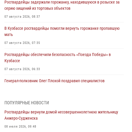
Росгвардейцы задержали горожанку, находившуюся в розыске за
серию хищений из торговых объектов
07 августа 2026, 08:37
В Кузбассе росгвардейцы помогли вернуть горожанке пропавшую
мать
07 августа 2026, 07:35
Росгвардейцы обеспечили безопасность «Поезда Победы» в
Кузбассе
07 августа 2026, 06:33
Генерал-полковник Олег Плохой поздравил специалистов
организационно-штатных подразделений Росгвардии с
профессиональным праздником
07 августа 2026, 05:32
ПОПУЛЯРНЫЕ НОВОСТИ
Росгвардейцы вернули домой несовершеннолетнюю жительницу
С 1 сентября 2026 года вступает в силу новый федеральный закон о
Анжеро-Судженска
частной охранной деятельности
08 июля 2026, 09:48
06 августа 2026, 10:19