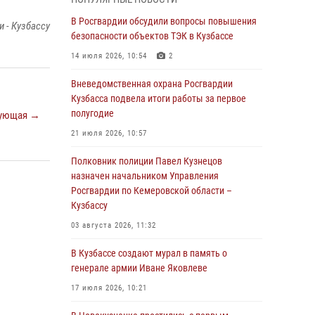
Генерал-полковник Олег Плохой поздравил
специалистов организационно-штатных
В Росгвардии обсудили вопросы повышения
 - Кузбассу
подразделений Росгвардии с
безопасности объектов ТЭК в Кузбассе
профессиональным праздником
14 июля 2026, 10:54
2
07 августа 2026, 05:32
Вневедомственная охрана Росгвардии
С 1 сентября 2026 года вступает в силу новый
Кузбасса подвела итоги работы за первое
федеральный закон о частной охранной
полугодие
ующая →
деятельности
21 июля 2026, 10:57
06 августа 2026, 10:19
Полковник полиции Павел Кузнецов
Росгвардейцы задержали предполагаемого
назначен начальником Управления
виновника причинения ножевого ранения
Росгвардии по Кемеровской области –
кемеровчанину
Кузбассу
06 августа 2026, 09:18
03 августа 2026, 11:32
Росгвардейцы задержали мужчину,
В Кузбассе создают мурал в память о
повредившего имущество горожанки
генерале армии Иване Яковлеве
06 августа 2026, 08:17
1
17 июля 2026, 10:21
Росгвардейцы пресекли противоправные