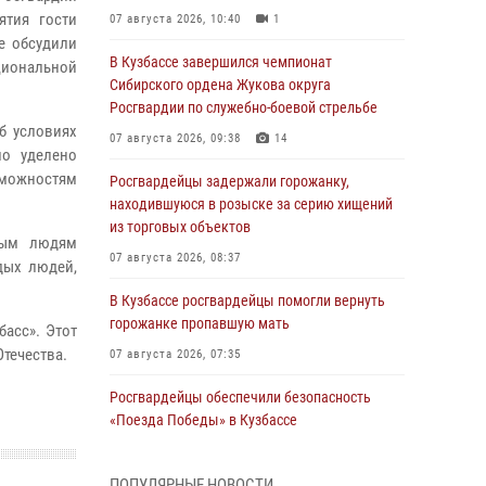
ятия гости
07 августа 2026, 10:40
1
е обсудили
В Кузбассе завершился чемпионат
ациональной
Сибирского ордена Жукова округа
Росгвардии по служебно-боевой стрельбе
б условиях
07 августа 2026, 09:38
14
ло уделено
зможностям
Росгвардейцы задержали горожанку,
находившуюся в розыске за серию хищений
из торговых объектов
дым людям
07 августа 2026, 08:37
дых людей,
В Кузбассе росгвардейцы помогли вернуть
горожанке пропавшую мать
асс». Этот
Отечества.
07 августа 2026, 07:35
Росгвардейцы обеспечили безопасность
«Поезда Победы» в Кузбассе
07 августа 2026, 06:33
ПОПУЛЯРНЫЕ НОВОСТИ