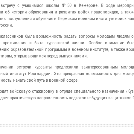
 встречу с учащимися школы №50 в Кемерове. В ходе меропри
ли об истории образования и развития войск правопорядка, а такж
ивы поступления и обучения в Пермском военном институте войск н
России.
еклассников была возможность задать вопросы молодым людям о
я, проживания и быта курсантской жизни. Особое внимание бы
ению образовательной программы в военном институте, а также во
ктивам, открывающимся перед выпускниками.
чании встречи курсанты предложили заинтересованным моло
ный институт Росгвардии. Это прекрасная возможность для моло
ность, начать свой путь в военной сфере.
дят войсковую стажировку в отряде специального назначения «Кузб
ридает практическую направленность подготовке будущих защитников 