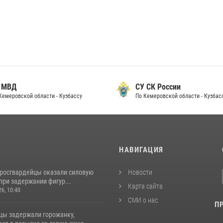
 МВД
СУ СК России
Кемеровской области - Кузбассу
По Кемеровской области - Кузбас
И
НАВИГАЦИЯ
 росгвардейцы оказали силовую
Новости
при задержании фигур...
Карта сайта
26, 10:40
СМИ о нас
П
цы задержали горожанку,