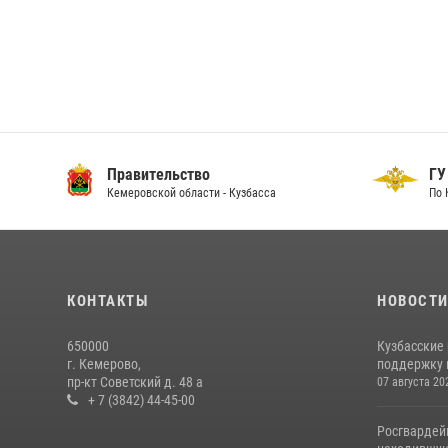
Правительство
ГУ
Кемеровской области - Кузбасса
По 
КОНТАКТЫ
НОВОСТ
650000
Кузбасские
г. Кемерово,
поддержку 
пр-кт Советский д. 48 а
07 августа 20
+ 7 (3842) 44-45-00
Росгвардей