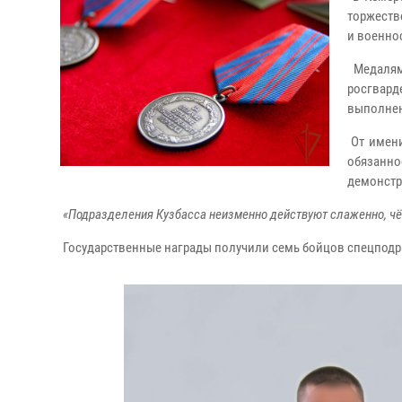
торжеств
и военно
Медалям
росгвар
выполнен
От имени
обязанн
демонстр
«Подразделения Кузбасса неизменно действуют слаженно, чётк
Государственные награды получили семь бойцов спецподр