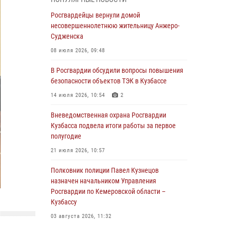
бронзу чемпионата России по парашютно-
атлетическому многоборью
Росгвардейцы вернули домой
несовершеннолетнюю жительницу Анжеро-
04 августа 2026, 10:48
2
Судженска
Кузбассовцы высоко оценили качество
08 июля 2026, 09:48
предоставления государственных услуг
подразделениями ЛРР Росгвардии
В Росгвардии обсудили вопросы повышения
безопасности объектов ТЭК в Кузбассе
04 августа 2026, 09:42
14 июля 2026, 10:54
2
Росгвардейцы помогли разыскать троих
юных путешественников из Новокузнецка
Вневедомственная охрана Росгвардии
Кузбасса подвела итоги работы за первое
04 августа 2026, 08:42
полугодие
Росгвардейцы задержали нарушителя
21 июля 2026, 10:57
общественного порядка в охраняемой
кемеровской гостинице
Полковник полиции Павел Кузнецов
назначен начальником Управления
04 августа 2026, 07:41
Росгвардии по Кемеровской области –
Кузбассу
Кемеровские росгвардейцы пресекли
попытку хищения товара путем подмены
03 августа 2026, 11:32
ценника (ВИДЕО)