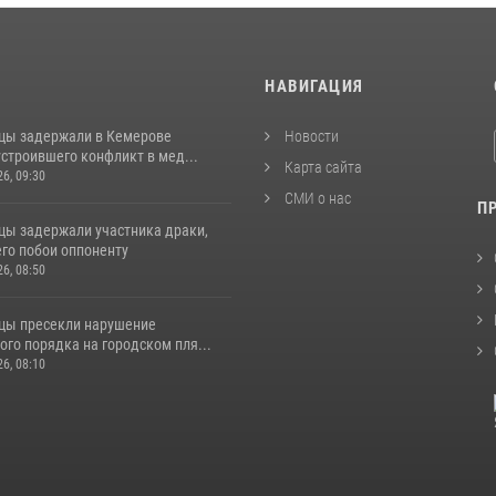
И
НАВИГАЦИЯ
цы задержали в Кемерове
Новости
строившего конфликт в мед...
Карта сайта
26, 09:30
СМИ о нас
П
цы задержали участника драки,
го побои оппоненту
26, 08:50
цы пресекли нарушение
го порядка на городском пля...
26, 08:10