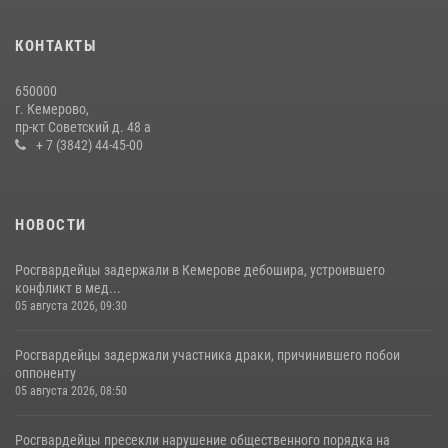
с покупками
20 июля 2026, 08:52
1
КОНТАКТЫ
Росгвардейцы задержали новокузнечанку при попытке вынести из
650000
гипермаркета товары на 13 тысяч рублей (ВИДЕО)
г. Кемерово,
пр-кт Советский д. 48 а
16 июля 2026, 06:43
1
1
+ 7 (3842) 44-45-00
НОВОСТИ
Росгвардейцы задержали в Кемерове дебошира, устроившего
конфликт в мед...
05 августа 2026, 09:30
Росгвардейцы задержали участника драки, причинившего побои
оппоненту
05 августа 2026, 08:50
Росгвардейцы пресекли нарушение общественного порядка на