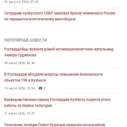
05 августа 2026, 07:45
Сотрудник кузбасского СОБР завоевал бронзу чемпионата России
по парашютно-атлетическому многоборью
04 августа 2026, 10:48
2
Кузбассовцы высоко оценили качество предоставления
ПОПУЛЯРНЫЕ НОВОСТИ
государственных услуг подразделениями ЛРР Росгвардии
Росгвардейцы вернули домой несовершеннолетнюю жительницу
04 августа 2026, 09:42
Анжеро-Судженска
Росгвардейцы помогли разыскать троих юных путешественников из
08 июля 2026, 09:48
Новокузнецка
В Росгвардии обсудили вопросы повышения безопасности
04 августа 2026, 08:42
объектов ТЭК в Кузбассе
Росгвардейцы задержали нарушителя общественного порядка в
14 июля 2026, 10:54
2
охраняемой кемеровской гостинице
Вневедомственная охрана Росгвардии Кузбасса подвела итоги
04 августа 2026, 07:41
работы за первое полугодие
Кемеровские росгвардейцы пресекли попытку хищения товара
21 июля 2026, 10:57
путем подмены ценника (ВИДЕО)
Полковник полиции Павел Кузнецов назначен начальником