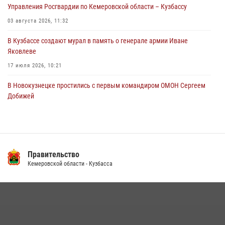
04 августа 2026, 06:32
1
Управления Росгвардии по Кемеровской области – Кузбассу
03 августа 2026, 11:32
В Кузбассе создают мурал в память о генерале армии Иване
Яковлеве
17 июля 2026, 10:21
В Новокузнецке простились с первым командиром ОМОН Сергеем
Добижей
12 июля 2026, 06:54
Росгвардейцы задержали горожанина, воспользовавшегося
мотоциклом без разрешения владельца
Правительство
14 июля 2026, 08:52
1
Кемеровской области - Кузбасса
Кузбасский спецназ принял участие в сборе снайперов Сибирского
округа Росгвардии
24 июля 2026, 10:35
3
Росгвардейцы задержали мужчину, вырвавшего у горожанки пакет