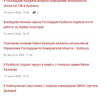
В Росгвардии обсудили вопросы повышения безопасности
05 августа 2026, 08:50
объектов ТЭК в Кузбассе
Росгвардейцы пресекли нарушение общественного порядка на
14 июля 2026, 10:54
2
городском пляже
Вневедомственная охрана Росгвардии Кузбасса подвела итоги
05 августа 2026, 08:10
работы за первое полугодие
Росгвардейцы в Юрге пресекли попытку проникновения на
21 июля 2026, 10:57
территорию частного домовладения
Полковник полиции Павел Кузнецов назначен начальником
05 августа 2026, 07:45
Управления Росгвардии по Кемеровской области – Кузбассу
03 августа 2026, 11:32
В Кузбассе создают мурал в память о генерале армии Иване
Яковлеве
17 июля 2026, 10:21
В Новокузнецке простились с первым командиром ОМОН Сергеем
Добижей
12 июля 2026, 06:54
Росгвардейцы задержали горожанина, воспользовавшегося