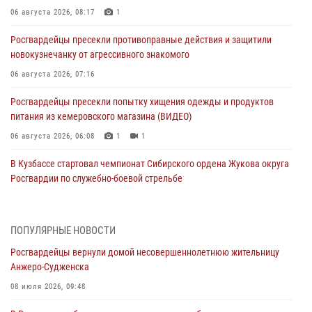
06 августа 2026, 08:17
1
Росгвардейцы пресекли противоправные действия и защитили
новокузнечанку от агрессивного знакомого
06 августа 2026, 07:16
Росгвардейцы пресекли попытку хищения одежды и продуктов
питания из кемеровского магазина (ВИДЕО)
06 августа 2026, 06:08
1
1
В Кузбассе стартовал чемпионат Сибирского ордена Жукова округа
Росгвардии по служебно-боевой стрельбе
05 августа 2026, 10:53
7
Росгвардейцы задержали в Кемерове дебошира, устроившего
ПОПУЛЯРНЫЕ НОВОСТИ
конфликт в медицинском учреждении
Росгвардейцы вернули домой несовершеннолетнюю жительницу
05 августа 2026, 09:30
Анжеро-Судженска
Росгвардейцы задержали участника драки, причинившего побои
08 июля 2026, 09:48
оппоненту