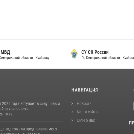
 МВД
СУ СК России
Кемеровской области - Кузбассу
По Кемеровской области - Кузбас
И
НАВИГАЦИЯ
я 2026 года вступает в силу новый
Новости
 закон о частн...
Карта сайта
26, 10:19
СМИ о нас
П
цы задержали предполагаемого