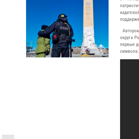
патриоти
кадетск
поддержк
Автором
округа Р
первые д
символа 