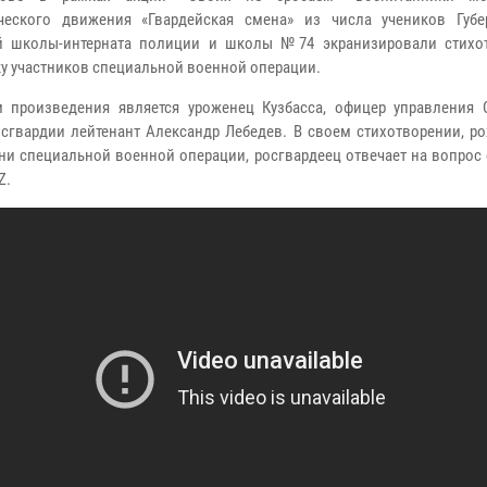
ческого движения «Гвардейская смена» из числа учеников Губе
ой школы-интерната полиции и школы №74 экранизировали стихо
у участников специальной военной операции.
 произведения является уроженец Кузбасса, офицер
управления 
осгвардии лейтенант Александр Лебедев. В
своем стихотворении, р
ни специальной военной
операции, росгвардеец отвечает на вопрос
Z.