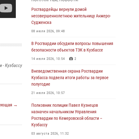
В Кузбассе стартовал чемпионат Сибирского
ордена Жукова округа Росгвардии по
Росгвардейцы вернули домой
служебно-боевой стрельбе
несовершеннолетнюю жительницу Анжеро-
Судженска
05 августа 2026, 10:53
7
08 июля 2026, 09:48
Росгвардейцы задержали в Кемерове
дебошира, устроившего конфликт в
В Росгвардии обсудили вопросы повышения
медицинском учреждении
безопасности объектов ТЭК в Кузбассе
05 августа 2026, 09:30
14 июля 2026, 10:54
2
 - Кузбассу
Росгвардейцы задержали участника драки,
Вневедомственная охрана Росгвардии
причинившего побои оппоненту
Кузбасса подвела итоги работы за первое
полугодие
05 августа 2026, 08:50
21 июля 2026, 10:57
Росгвардейцы пресекли нарушение
ующая →
общественного порядка на городском пляже
Полковник полиции Павел Кузнецов
назначен начальником Управления
05 августа 2026, 08:10
Росгвардии по Кемеровской области –
Кузбассу
Росгвардейцы в Юрге пресекли попытку
проникновения на территорию частного
03 августа 2026, 11:32
домовладения