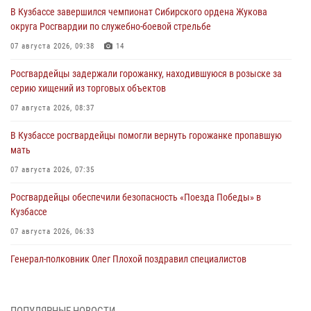
В Кузбассе завершился чемпионат Сибирского ордена Жукова
округа Росгвардии по служебно-боевой стрельбе
07 августа 2026, 09:38
14
Росгвардейцы задержали горожанку, находившуюся в розыске за
серию хищений из торговых объектов
07 августа 2026, 08:37
В Кузбассе росгвардейцы помогли вернуть горожанке пропавшую
мать
07 августа 2026, 07:35
Росгвардейцы обеспечили безопасность «Поезда Победы» в
Кузбассе
07 августа 2026, 06:33
Генерал-полковник Олег Плохой поздравил специалистов
организационно-штатных подразделений Росгвардии с
профессиональным праздником
07 августа 2026, 05:32
ПОПУЛЯРНЫЕ НОВОСТИ