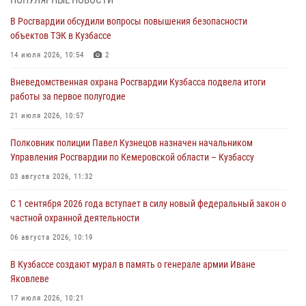
В Росгвардии обсудили вопросы повышения безопасности
С 1 сентября 2026 года вступает в силу новый федеральный закон о
объектов ТЭК в Кузбассе
частной охранной деятельности
14 июля 2026, 10:54
2
06 августа 2026, 10:19
Вневедомственная охрана Росгвардии Кузбасса подвела итоги
Росгвардейцы задержали предполагаемого виновника причинения
работы за первое полугодие
ножевого ранения кемеровчанину
21 июля 2026, 10:57
06 августа 2026, 09:18
Полковник полиции Павел Кузнецов назначен начальником
Росгвардейцы задержали мужчину, повредившего имущество
Управления Росгвардии по Кемеровской области – Кузбассу
горожанки
03 августа 2026, 11:32
06 августа 2026, 08:17
1
С 1 сентября 2026 года вступает в силу новый федеральный закон о
Росгвардейцы пресекли противоправные действия и защитили
частной охранной деятельности
новокузнечанку от агрессивного знакомого
06 августа 2026, 10:19
06 августа 2026, 07:16
В Кузбассе создают мурал в память о генерале армии Иване
Яковлеве
17 июля 2026, 10:21