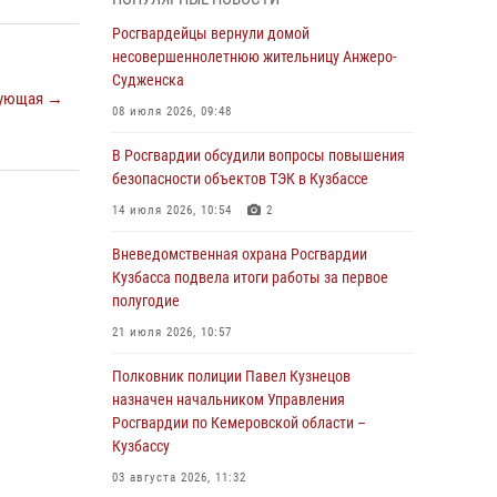
В Кузбассе стартовал чемпионат Сибирского
ордена Жукова округа Росгвардии по
Росгвардейцы вернули домой
служебно-боевой стрельбе
несовершеннолетнюю жительницу Анжеро-
Судженска
05 августа 2026, 10:53
7
ующая →
08 июля 2026, 09:48
Росгвардейцы задержали в Кемерове
дебошира, устроившего конфликт в
В Росгвардии обсудили вопросы повышения
медицинском учреждении
безопасности объектов ТЭК в Кузбассе
05 августа 2026, 09:30
14 июля 2026, 10:54
2
Росгвардейцы задержали участника драки,
Вневедомственная охрана Росгвардии
причинившего побои оппоненту
Кузбасса подвела итоги работы за первое
полугодие
05 августа 2026, 08:50
21 июля 2026, 10:57
Росгвардейцы пресекли нарушение
общественного порядка на городском пляже
Полковник полиции Павел Кузнецов
назначен начальником Управления
05 августа 2026, 08:10
Росгвардии по Кемеровской области –
Кузбассу
Росгвардейцы в Юрге пресекли попытку
проникновения на территорию частного
03 августа 2026, 11:32
домовладения