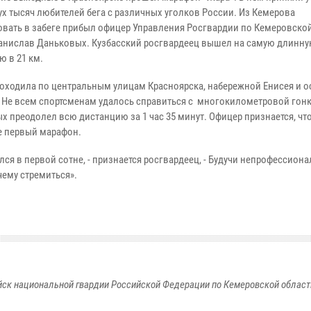
ух тысяч любителей бега с различных уголков России. Из Кемерова
овать в забеге прибыл офицер Управления Росгвардии по Кемеровско
анислав Даньковых. Кузбасский росгвардеец вышел на самую длинн
ю в 21 км.
роходила по центральным улицам Красноярска, набережной Енисея и о
 Не всем спортсменам удалось справиться с многокилометровой гон
 преодолел всю дистанцию за 1 час 35 минут. Офицер признается, что
не первый марафон.
лся в первой сотне, - признается росгвардеец, - Будучи непрофессион
чему стремиться».
к национальной гвардии Российской Федерации по Кемеровской области