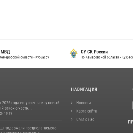
 МВД
СУ СК России
Кемеровской области - Кузбассу
По Кемеровской области - Кузбас
И
НАВИГАЦИЯ
я 2026 года вступает в силу новый
Новости
 закон о частн...
Карта сайта
26, 10:19
СМИ о нас
П
цы задержали предполагаемого