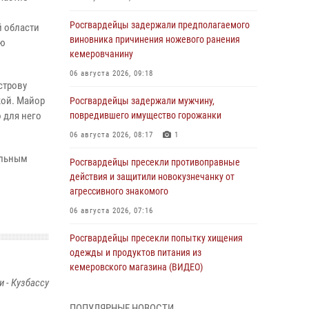
Росгвардейцы задержали предполагаемого
й области
виновника причинения ножевого ранения
ую
кемеровчанину
06 августа 2026, 09:18
строву
кой. Майор
Росгвардейцы задержали мужчину,
 для него
повредившего имущество горожанки
06 августа 2026, 08:17
1
альным
Росгвардейцы пресекли противоправные
действия и защитили новокузнечанку от
агрессивного знакомого
06 августа 2026, 07:16
Росгвардейцы пресекли попытку хищения
одежды и продуктов питания из
кемеровского магазина (ВИДЕО)
 - Кузбассу
06 августа 2026, 06:08
1
1
ПОПУЛЯРНЫЕ НОВОСТИ