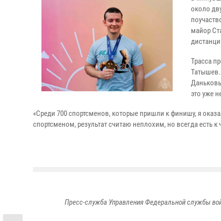
около дв
поучаств
майор Ст
дистанци
Трасса п
Татышев.
Даньковых
это уже 
«Среди 700 спортсменов, которые пришли к финишу, я оказа
спортсменом, результат считаю неплохим, но всегда есть к 
Пресс-служба Управления Федеральной службы войс