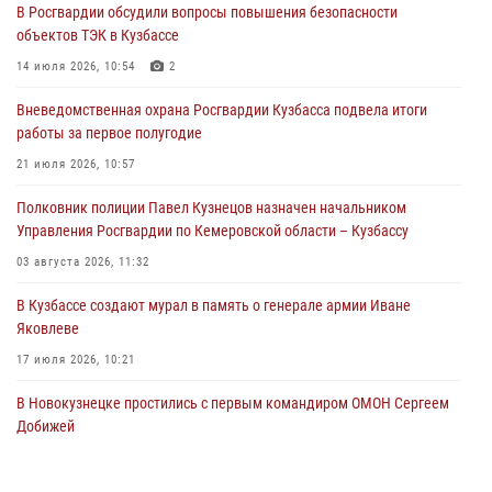
В Росгвардии обсудили вопросы повышения безопасности
05 августа 2026, 08:50
объектов ТЭК в Кузбассе
Росгвардейцы пресекли нарушение общественного порядка на
14 июля 2026, 10:54
2
городском пляже
Вневедомственная охрана Росгвардии Кузбасса подвела итоги
05 августа 2026, 08:10
работы за первое полугодие
Росгвардейцы в Юрге пресекли попытку проникновения на
21 июля 2026, 10:57
территорию частного домовладения
Полковник полиции Павел Кузнецов назначен начальником
05 августа 2026, 07:45
Управления Росгвардии по Кемеровской области – Кузбассу
03 августа 2026, 11:32
В Кузбассе создают мурал в память о генерале армии Иване
Яковлеве
17 июля 2026, 10:21
В Новокузнецке простились с первым командиром ОМОН Сергеем
Добижей
12 июля 2026, 06:54