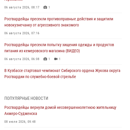
06 августа 2026, 08:17
1
Росгвардейцы пресекли противоправные действия и защитили
новокузнечанку от агрессивного знакомого
06 августа 2026, 07:16
Росгвардейцы пресекли попытку хищения одежды и продуктов
питания из кемеровского магазина (ВИДЕО)
06 августа 2026, 06:08
1
1
В Кузбассе стартовал чемпионат Сибирского ордена Жукова округа
Росгвардии по служебно-боевой стрельбе
05 августа 2026, 10:53
7
Росгвардейцы задержали в Кемерове дебошира, устроившего
ПОПУЛЯРНЫЕ НОВОСТИ
конфликт в медицинском учреждении
Росгвардейцы вернули домой несовершеннолетнюю жительницу
05 августа 2026, 09:30
Анжеро-Судженска
Росгвардейцы задержали участника драки, причинившего побои
08 июля 2026, 09:48
оппоненту