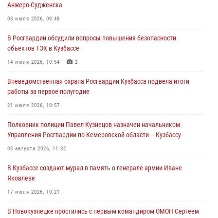
Анжеро-Судженска
частной охранной деятельности
08 июля 2026, 09:48
06 августа 2026, 10:19
В Росгвардии обсудили вопросы повышения безопасности
Росгвардейцы задержали предполагаемого виновника причинения
объектов ТЭК в Кузбассе
ножевого ранения кемеровчанину
14 июля 2026, 10:54
2
06 августа 2026, 09:18
Вневедомственная охрана Росгвардии Кузбасса подвела итоги
Росгвардейцы задержали мужчину, повредившего имущество
работы за первое полугодие
горожанки
21 июля 2026, 10:57
06 августа 2026, 08:17
1
Полковник полиции Павел Кузнецов назначен начальником
Росгвардейцы пресекли противоправные действия и защитили
Управления Росгвардии по Кемеровской области – Кузбассу
новокузнечанку от агрессивного знакомого
03 августа 2026, 11:32
06 августа 2026, 07:16
В Кузбассе создают мурал в память о генерале армии Иване
Яковлеве
17 июля 2026, 10:21
В Новокузнецке простились с первым командиром ОМОН Сергеем