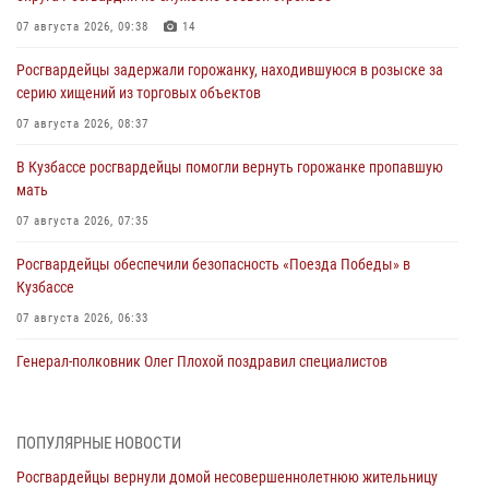
07 августа 2026, 09:38
14
Росгвардейцы задержали горожанку, находившуюся в розыске за
серию хищений из торговых объектов
07 августа 2026, 08:37
В Кузбассе росгвардейцы помогли вернуть горожанке пропавшую
мать
07 августа 2026, 07:35
Росгвардейцы обеспечили безопасность «Поезда Победы» в
Кузбассе
07 августа 2026, 06:33
Генерал-полковник Олег Плохой поздравил специалистов
организационно-штатных подразделений Росгвардии с
профессиональным праздником
07 августа 2026, 05:32
ПОПУЛЯРНЫЕ НОВОСТИ
Росгвардейцы вернули домой несовершеннолетнюю жительницу
С 1 сентября 2026 года вступает в силу новый федеральный закон о