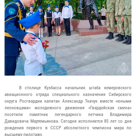
В столице Кузбасса начальник штаба кемеровского
авиационного отряда специального назначения Сибирского
округа Росгвардии капитан Александр Ткачук вместе «юными
леоновцами» молодежного движения «Гвардейская смена»
посетили памятник легендарного летчика Владимира
Давидовича Мартемьянова. Сегодня исполняется 85 лет со дня
рождения первого в СССР абсолютного чемпиона мира по
высшему пилотажу.