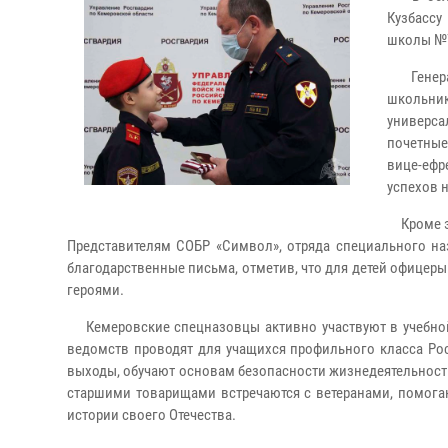
Кузбассу
школы №7
Генерал
школьни
универс
почетные
вице-ефр
успехов н
Кроме эт
Представителям СОБР «Символ», отряда специального наз
благодарственные письма, отметив, что для детей офице
героями.
Кемеровские спецназовцы активно участвуют в учебно
ведомств проводят для учащихся профильного класса Ро
выходы, обучают основам безопасности жизнедеятельност
старшими товарищами встречаются с ветеранами, помога
истории своего Отечества.