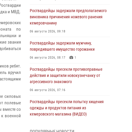
Росгвардии
Росгвардейцы задержали предполагаемого
ядка и МВД.
виновника причинения ножевого ранения
емеровских
кемеровчанину
ионата по
06 августа 2026, 09:18
ельняшки и
кие звания
Росгвардейцы задержали мужчину,
добиваться
повредившего имущество горожанки
06 августа 2026, 08:17
1
иков ребят.
Росгвардейцы пресекли противоправные
ель вручил
действия и защитили новокузнечанку от
 настоящими
агрессивного знакомого
06 августа 2026, 07:16
ие силовых
Росгвардейцы пресекли попытку хищения
ют полевые
одежды и продуктов питания из
ы вместе со
кемеровского магазина (ВИДЕО)
 к военной
06 августа 2026, 06:08
1
1
ПОПУЛЯРНЫЕ НОВОСТИ