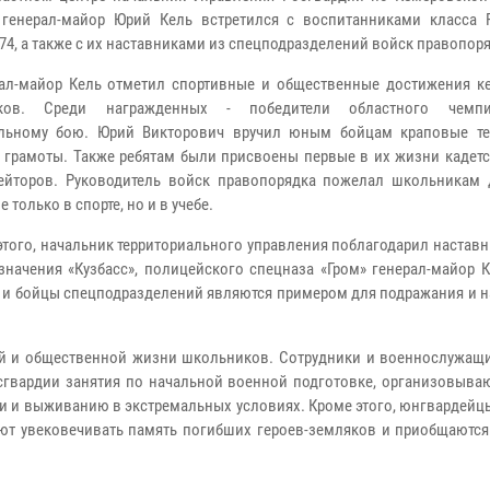
 генерал-майор Юрий Кель встретился с воспитанниками класса 
4, а также с их наставниками из спецподразделений войск правопор
-майор Кель отметил спортивные и общественные достижения к
ков. Среди награжденных - победители областного чемп
альному бою. Юрий Викторович вручил юным бойцам краповые т
 грамоты. Также ребятам были присвоены первые в их жизни кадетс
ейторов. Руководитель войск правопорядка пожелал школьникам 
е только в спорте, но и в учебе.
ого, начальник территориального управления поблагодарил наставн
начения «Кузбасс», полицейского спецназа «Гром» генерал-майор К
ры и бойцы спецподразделений являются примером для подражания и
й и общественной жизни школьников. Сотрудники и военнослужащ
сгвардии занятия по начальной военной подготовке, организовыва
и и выживанию в экстремальных условиях. Кроме этого, юнгвардейц
ют увековечивать память погибших героев-земляков и приобщаются