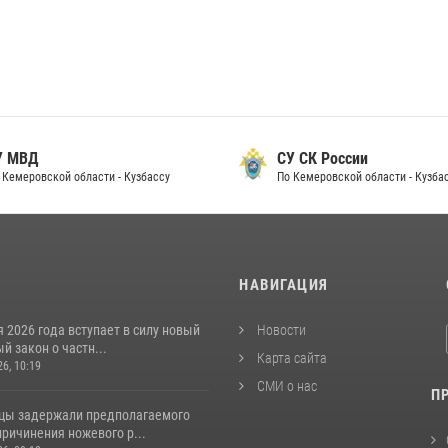
 МВД
СУ СК России
Кемеровской области - Кузбассу
По Кемеровской области - Кузбас
И
НАВИГАЦИЯ
я 2026 года вступает в силу новый
Новости
 закон о частн...
Карта сайта
26, 10:19
СМИ о нас
П
цы задержали предполагаемого
ричинения ножевого р...