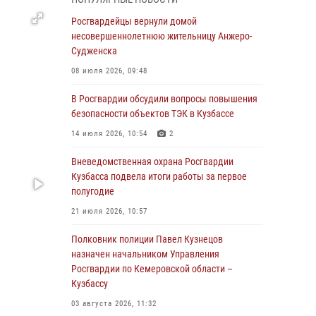
В Кузбассе стартовал чемпионат Сибирского
ордена Жукова округа Росгвардии по
Росгвардейцы вернули домой
служебно-боевой стрельбе
несовершеннолетнюю жительницу Анжеро-
Судженска
05 августа 2026, 10:53
7
08 июля 2026, 09:48
Росгвардейцы задержали в Кемерове
дебошира, устроившего конфликт в
В Росгвардии обсудили вопросы повышения
медицинском учреждении
безопасности объектов ТЭК в Кузбассе
05 августа 2026, 09:30
14 июля 2026, 10:54
2
Росгвардейцы задержали участника драки,
Вневедомственная охрана Росгвардии
причинившего побои оппоненту
Кузбасса подвела итоги работы за первое
полугодие
05 августа 2026, 08:50
21 июля 2026, 10:57
Росгвардейцы пресекли нарушение
общественного порядка на городском пляже
Полковник полиции Павел Кузнецов
назначен начальником Управления
05 августа 2026, 08:10
Росгвардии по Кемеровской области –
Кузбассу
Росгвардейцы в Юрге пресекли попытку
проникновения на территорию частного
03 августа 2026, 11:32
домовладения