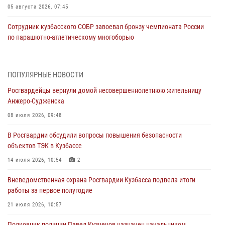
05 августа 2026, 07:45
Сотрудник кузбасского СОБР завоевал бронзу чемпионата России
по парашютно-атлетическому многоборью
04 августа 2026, 10:48
2
Кузбассовцы высоко оценили качество предоставления
ПОПУЛЯРНЫЕ НОВОСТИ
государственных услуг подразделениями ЛРР Росгвардии
Росгвардейцы вернули домой несовершеннолетнюю жительницу
04 августа 2026, 09:42
Анжеро-Судженска
Росгвардейцы помогли разыскать троих юных путешественников из
08 июля 2026, 09:48
Новокузнецка
В Росгвардии обсудили вопросы повышения безопасности
04 августа 2026, 08:42
объектов ТЭК в Кузбассе
Росгвардейцы задержали нарушителя общественного порядка в
14 июля 2026, 10:54
2
охраняемой кемеровской гостинице
Вневедомственная охрана Росгвардии Кузбасса подвела итоги
04 августа 2026, 07:41
работы за первое полугодие
Кемеровские росгвардейцы пресекли попытку хищения товара
21 июля 2026, 10:57
путем подмены ценника (ВИДЕО)
Полковник полиции Павел Кузнецов назначен начальником