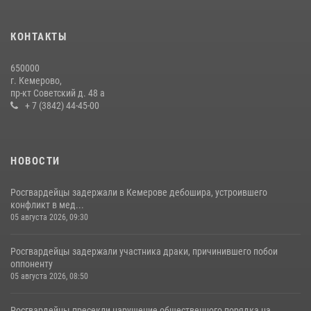
с покупками
20 июля 2026, 08:52
1
КОНТАКТЫ
Росгвардейцы задержали новокузнечанку при попытке вынести из
650000
гипермаркета товары на 13 тысяч рублей (ВИДЕО)
г. Кемерово,
пр-кт Советский д. 48 а
16 июля 2026, 06:43
1
1
+ 7 (3842) 44-45-00
НОВОСТИ
Росгвардейцы задержали в Кемерове дебошира, устроившего
конфликт в мед...
05 августа 2026, 09:30
Росгвардейцы задержали участника драки, причинившего побои
оппоненту
05 августа 2026, 08:50
Росгвардейцы пресекли нарушение общественного порядка на