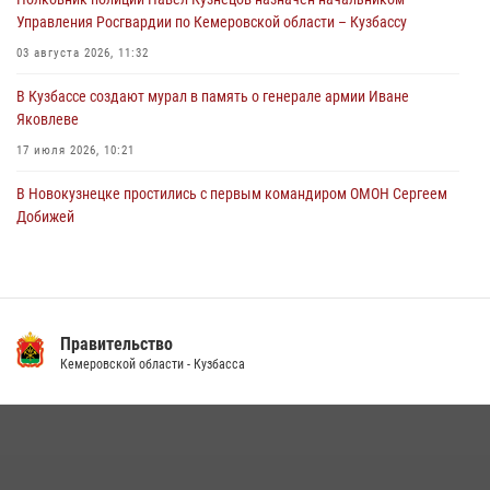
04 августа 2026, 06:32
1
Управления Росгвардии по Кемеровской области – Кузбассу
03 августа 2026, 11:32
В Кузбассе создают мурал в память о генерале армии Иване
Яковлеве
17 июля 2026, 10:21
В Новокузнецке простились с первым командиром ОМОН Сергеем
Добижей
12 июля 2026, 06:54
Росгвардейцы задержали горожанина, воспользовавшегося
мотоциклом без разрешения владельца
Правительство
14 июля 2026, 08:52
1
Кемеровской области - Кузбасса
Кузбасский спецназ принял участие в сборе снайперов Сибирского
округа Росгвардии
24 июля 2026, 10:35
3
Росгвардейцы задержали мужчину, вырвавшего у горожанки пакет